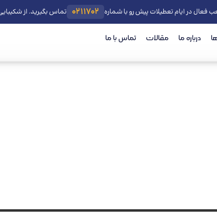
0211702
ب فعال در ایام تعطیلات پیش رو با شماره
تماس بگیرید. از شکیبای
ا
درباره ما
مقالات
تماس با ما