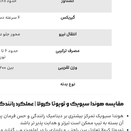
گشتاور
گیربکس
6 سرعته دستی، CVT یا اتوماتیک در برخی بازارها
انتقال نیرو
محور جلو در
مصرف ترکیبی
تور
وزن تقریبی
نوع بدنه
مقایسه هوندا سیویک و تویوتا کرولا | عملکرد رانند
هوندا سیویک تمرکز بیشتری بر دینامیک رانندگی و حس فرمان پذی
آن بسته به تیپ ممکن است تیزتر و هدایت پذیر تر باشد
تویوتا کرولا تعادل بین راحتی و پایداری را در اولویت می گذا