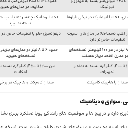
حدود 187 تا 240 نیوتن‌متر بسته به موتور و
حدود 140 تا 205 نیوتن‌متر، ب
تیونینگ
متفاوت در مدل‌های هیبری
CVT، اتوماتیک چندسرعته یا سیس
بسته به تیپ
 اغلب نسخه‌ها؛ در مدل‌های اسپرت
دیفرانسیل جلو یا تنظیمات خاص در بر
تنظیمات خاص‌تر دارد
حدود 6 تا 8 لیتر در هر 100 کیلومتر؛ نسخه‌های
حدود 6 تا 8 لیتر در مدل‌های بنز
بو مدرن اقتصادی‌تر هستند
نسخه‌های هیبرید
بین 1200 تا 1400 کیلوگرم بسته به بدنه و
بین 1200 تا 1450 کیلوگرم 
تجهیزات
امکانات
سدان یا هاچبک کامپکت
سدان کامپکت و هاچبک در برخی ب
گی، سواری و دینامیک
ری دارد و در پیچ ها و موقعیت های رانندگی پویا عملکرد برتری نش
رد و برای استفاده روزمره و سفرهای شهری طراحی شده است، نسخه های