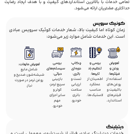
تمامی خدمات با بالاترین استانداردهای کیفیت و با هدف ایجاد رضایت
حداکثری مشتریان ارائه می‌شود.
کوئیک سرویس
زمان کوتاه اما کیفیت بالا، شعار خدمات کوئیک سرویس عبادی
است. این خدمات شامل موارد زیر می‌شود:
تعویض
بررسی و
چکاپ
بررسی
تعویض مایعات:
روغن و
تنظیم باد
دوره‌ای
سیستم‌های
شامل مایع
فیلترها:
تایرها:
باتری:
حیاتی:
شیشه‌شور، ضدیخ و
استفاده از
اطمینان از
تست و
بازبینی
روغن ترمز در صورت
روغن‌های
عملکرد
ارزیابی
سریع ترمز،
نیاز.
باکیفیت و
مناسب
سلامت
کولر و
فیلترهای
لاستیک‌ها.
باتری
سایر اجزای
استاندارد.
خودرو.
مهم
خودرو.
دیتیلینگ
خدمات دیتیلینگ عبادی فراتر از شستشوی معمولی است و