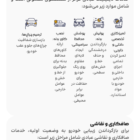
شامل موارد زیر می‌شود:
تمیزکاری
پولیش
پوشش
نصب
ترمیم چراغ‌ها:
تخصصی
بدنه:
محافظ
کاور بدنه:
بازسازی شفافیت
بازگرداندن
ارائه
داخلی و
سرامیکی:
چراغ‌های جلو و عقب
درخشندگی
ایجاد
کاورهای
خارجی:
خودرو.
تمیز کردن
و حذف
لایه‌ای
محافظ
تمامی
خط و
مقاوم
بدنه برای
اجزای
خش‌های
روی رنگ
جلوگیری
داخلی و
سطحی.
خودرو
از خط و
خارجی
برای
خش و
خودرو با
حفاظت در
عوامل
مواد
برابر
خارجی.
استاندارد.
عوامل
محیطی.
صافکاری و نقاشی
برای بازگرداندن زیبایی خودرو به وضعیت اولیه، خدمات
صافکاری و نقاشی عبادی شامل مراحل زیر است: