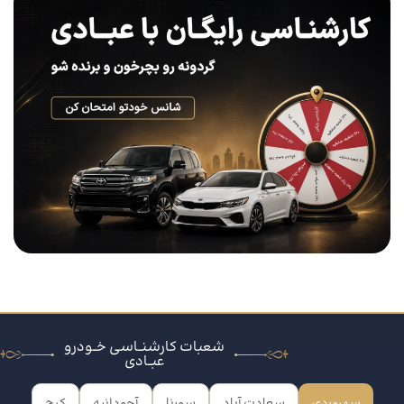
شعبات کارشنــاسی خــودرو
عبــادی
سهروردی
سعادت آباد
سورنا
آجودانیه
کرج