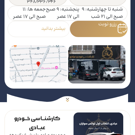
348/336/346
شنبه تا چهارشنبه: 9
پنجشنبه: 9 صبح
جمعه ها: 11
صبح الی 21 شب
الی 17 عصر
صبح الی 17 عصر
رزرو نوبت
بیشتر بدانید
کارشنــاسی خــودرو
عبــادی