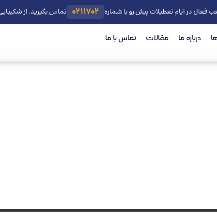
0211702
ب فعال در ایام تعطیلات پیش رو با شماره
تماس بگیرید. از شکیبای
ا
درباره ما
مقالات
تماس با ما