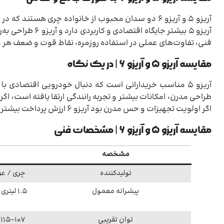
آریزو ۵ و آریزو ۶ دو سدان محبوب از خانواده چری هست
فنی، تفاوت‌های عملی در استفاده روزمره، نقاط قوت و ضعف هر م
مقایسه آریزو ۵ و آریزو ۶ | در یک نگاه
اگر اولویت تجهیزات و حس مدرن بود آریزو ۶ ارزش پرداخت بیشتر را دارد
مقایسه آریزو ۵ و آریزو ۶ | مشخصات فنی
مشخصه
تولیدکننده
چری / عر
پیشرانه معمول
توان تقریبی
107–115 اسب بخار (نسخه تنفس طبیعی)