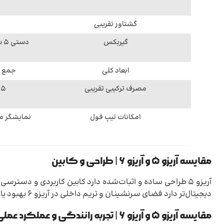
گشتاور تقریبی
گیربکس
دستی 5 سرعته یا CVT / اتومات در نسخه‌ها
ابعاد کلی
جمع و
مصرف ترکیبی تقریبی
6.5–7.5 لیتر 
امکانات تیپ فول
نمایشگر م
مقایسه آریزو ۵ و آریزو ۶ | طراحی و کابین
دیجیتال‌تر دارد فضای سرنشینان و تریم داخلی در آریزو ۶ بهبود یافته و حس پریمیوم بیشتری منتقل می‌کند
مقایسه آریزو ۵ و آریزو ۶ | تجربه رانندگی و عملکرد عملی