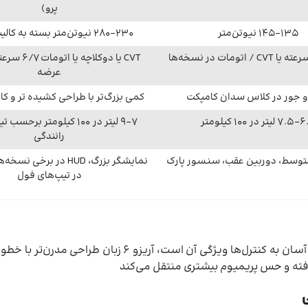
پرو)
135–145 نیوتن‌متر
230–280 نیوتن‌متر بسته به کالیبراسیون
CVT یا دوکلاچه 
عرضه
 جور در کلاس سدان کامپکت
کمی بزرگ‌تر با طراحی کشیده تر و کاب
در 100 کیلومتر
7–9 لیتر در 100 کیلومتر بر
رانندگی
توسط، دوربین عقب، سنسور پارک
در تیپ‌های فول
آریزو ۵ طراحی ساده و اثبات‌شده دارد کابین کاربردی و دسترسی آسان به کنترل‌ها ویژگی آ