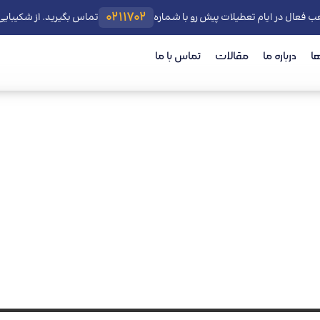
0211702
ب فعال در ایام تعطیلات پیش رو با شماره
تماس بگیرید. از شکیبای
ا
درباره ما
مقالات
تماس با ما