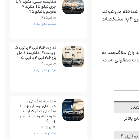
مقایسه جیلی امگرند 7 با
چری تیگو 5 | امگرند 7
بول شناخته می‌شوند،
بخریم یا تیگو 5؟
15 تیر 1405
آریزو ۵ بیشتر جایگاه اقتصادی و کاربردی دارد و آریزو ۶ طراحی به‌روزتر و امکانات دیجیتال بیشتری ارائه می‌دهد، در مقایسه آریزو ۵ و آریزو ۶ به مشخصات
بیشتر بخوانید »
تفاوت ۲۰۶ تیپ ۲ و تیپ ۵
 هزینه نگهداری پایین و ساختار ساده می‌گردند، آریزو ۶ مناسب خریداران علاقه‌مند به
چیست؟ | مقایسه کامل
پژو ۲۰۶ تیپ ۲ با تیپ ۵
 و تجربه رانندگی ارتقا یافته است، اگر اولویت شما بودجه محدود و هزینه سرویس ارزان است آریزو ۵ انتخاب معقولی است،
15 تیر 1405
بیشتر بخوانید »
مقایسه دیگنیتی با
هیوندای توسان 2014 |
ننده
دیگنیتی صفر کیلومتر
بخرم یا هیوندای توسان
2014؟
14 تیر 1405
بیشتر بخوانید »
147–156 اسب بخار (نسخه 1.5 توربو آریزو 6