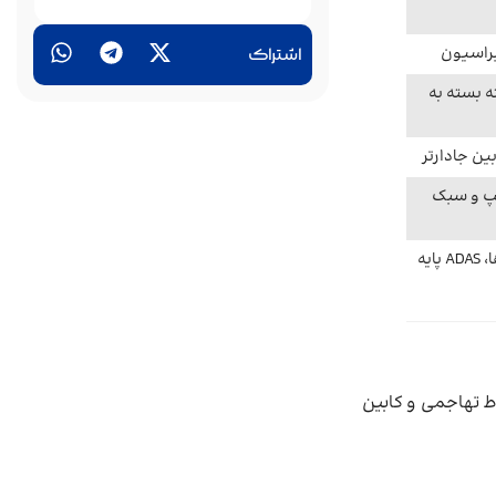
اشتراک
یا اتومات 6/7 سرعته بسته به
ین جادارتر
حسب تیپ و سبک
نمایشگر بزرگ، HUD در برخی نسخه‌ها، ADAS پایه
ن است، آریزو ۶ زبان طراحی مدرن‌تر با خطوط تهاجمی و کابین