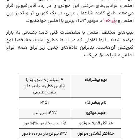
اطلس، توانایی‌های حرکتی این خودرو را در رده قابل‌قبولی قرار
می‌دهد. طبق گفته شاهدان عینی، در یک کورس تر و تمیز بین
اطلس و
پژو 206
با موتور TU3، برتری با اطلس خواهدبود.
تیپ‌های مختلف اطلس با مشخصات فنی کاملا یکسانی به بازار
عرضه شدند. تنها تفاوتی که در اینجا مطرح است، مشخصا نوع
گیربکس آن‌هاست. بنابراین داده‌های جدول زیر برای همه انواع
اطلس سایپا صدق می‌کنند.
نوع پیشرانه:
4 سیلندر 8 سوپاپه با
آرایش خطی سیلندرها و
تنفس طبیعی
نام پیشرانه:
M15i
حجم موتور:
1497 سی‌سی
حداکثر قدرت موتور:
91 اسب بخار در 5250 دور
حداکثر گشتاور موتور:
137 نیوتن‌متر در 4000 دور