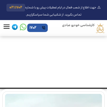
⚠️
0211702
جهت اطلاع از شعب فعال در ایام تعطیلات پیش رو با شماره
تماس بگیرید. از شکیبایی شما سپاسگزاریم.
کارشناسی خودرو عبادی
1702