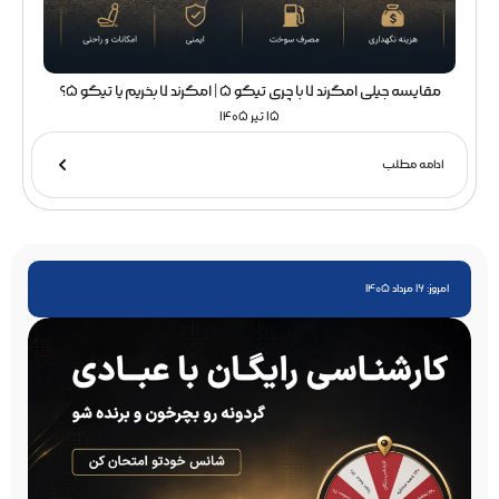
مقایسه جیلی امگرند 7 با چری تیگو 5 | امگرند 7 بخریم یا تیگو 5؟
15 تیر 1405
ادامه مطلب
امروز: 16 مرداد 1405