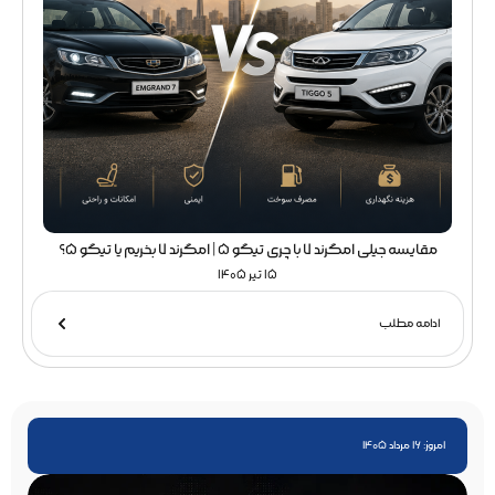
مقایسه جیلی امگرند 7 با چری تیگو 5 | امگرند 7 بخریم یا تیگو 5؟
15 تیر 1405
ادامه مطلب
امروز: 16 مرداد 1405