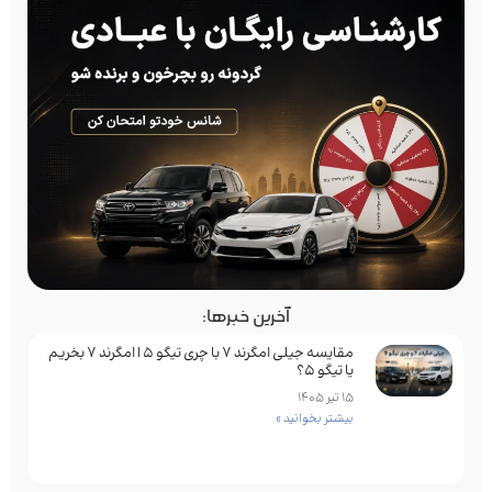
آخرین خبرها:
مقایسه جیلی امگرند 7 با چری تیگو 5 | امگرند 7 بخریم
یا تیگو 5؟
15 تیر 1405
بیشتر بخوانید »