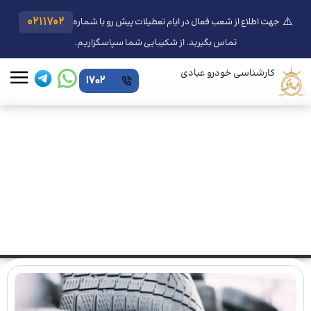
⚠️
0211702
جهت اطلاع از شعب فعال در ایام تعطیلات پیش رو با شماره
تماس بگیرید. از شکیبایی شما سپاسگزاریم.
کارشناسی خودرو عبادی
1702