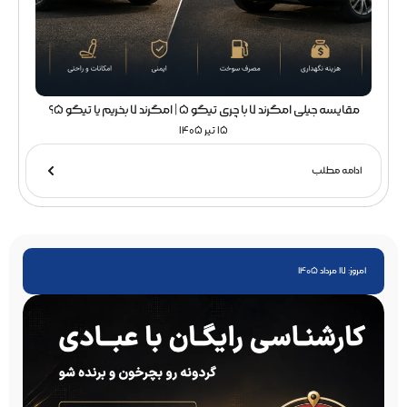
مقایسه جیلی امگرند 7 با چری تیگو 5 | امگرند 7 بخریم یا تیگو 5؟
15 تیر 1405
ادامه مطلب
امروز: 17 مرداد 1405