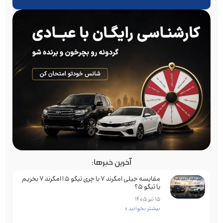
آخرین خبرها:
مقایسه جیلی امگرند 7 با چری تیگو 5 | امگرند 7 بخریم
یا تیگو 5؟
15 تیر 1405
بیشتر بخوانید »