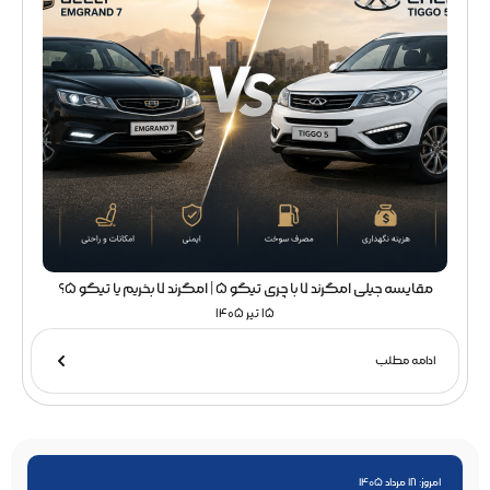
مقایسه جیلی امگرند 7 با چری تیگو 5 | امگرند 7 بخریم یا تیگو 5؟
15 تیر 1405
ادامه مطلب
امروز: 18 مرداد 1405