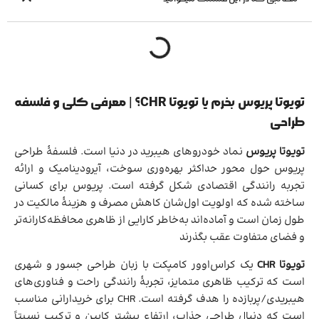
تویوتا پریوس بخرم یا تویوتا CHR؟ | معرفی کلی و فلسفه
طراحی
تویوتا پریوس
نماد خودروهای هیبرید در دنیا است. فلسفهٔ طراحی
پریوس حول محور حداکثر بهره‌وری سوخت، آیرودینامیک و ارائه
تجربه رانندگی اقتصادی شکل گرفته است. پریوس برای کسانی
ساخته شده که اولویت اول‌شان کاهش مصرف و هزینهٔ مالکیت در
طول زمان است و آماده‌اند به‌خاطر کارایی از ظاهری محافظه‌کارانه‌تر
و فضای متفاوت عقب بگذرند
تویوتا CHR
یک کراس‌اوور کامپکت با زبان طراحی جسور و شهری
است که ترکیب ظاهری متمایز، تجربهٔ رانندگی راحت و فناوری‌های
هیبریدی/پربازده را هدف گرفته است. CHR برای خریدارانی مناسب
است که دنبال طراحی جذاب، ارتفاع بیشتر کابین و ترکیب نسبتاً