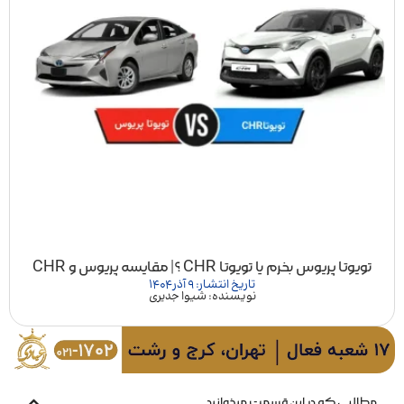
تویوتا پریوس بخرم یا تویوتا CHR ؟| مقایسه پریوس و CHR
تاریخ انتشار: 9 آذر 1404
نویسنده: شیوا جدیری
مطالبی که در این قسمت میخوانید