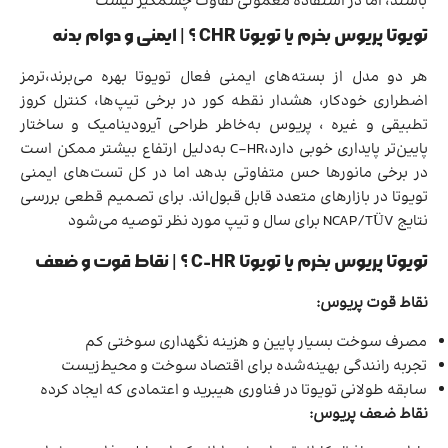
باشند، اما در استفاده معمولی تفاوت چشمگیر نیست
تویوتا پریوس بخرم یا تویوتا CHR ؟ | ایمنی و دوام بدنه
هر دو مدل از بسته‌های ایمنی فعال تویوتا بهره می‌برند،ترمز
اضطراری خودکار، هشدار نقطه کور در برخی تیپ‌ها، کنترل کروز
تطبیقی و غیره ، پریوس به‌خاطر طراحی آیرودینامیک و ساختار
پایین‌تر پایداری خوبی دارد،C-HR به‌دلیل ارتفاع بیشتر ممکن است
در برخی مانورها حس متفاوتی بدهد اما در کل تست‌های ایمنی
تویوتا در بازارهای متعدد قابل قبول‌اند. برای تصمیم قطعی بررسی
نتایج NCAP/TÜV برای سال و تیپ مورد نظر توصیه می‌شود
تویوتا پریوس بخرم یا تویوتا C-HR ؟ | نقاط قوت و ضعف
نقاط قوت پریوس:
مصرف سوخت بسیار پایین و هزینه نگهداری سوختی کم
تجربه رانندگی بهینه‌شده برای اقتصاد سوخت و محیط‌زیست
سابقه طولانی تویوتا در فناوری هیبرید و اعتمادی که ایجاد کرده
نقاط ضعف پریوس: