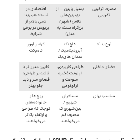
مصرف ترکیبی
بسیار پایین — از
اقتصادی در
تقریبی
بهترین‌های
نسخه هیبرید؛
کلاس (شهر/
کمی بالاتر از
بزرگراه بسته به
پریوس در برخی
مدل)
شرایط
نوع بدنه
هاچ‌بک
کراس‌اوور
آیرودینامیک/
کامپکت
سدان های‌بک
فضای داخلی
طراحی کاربردی،
کابین مدرن‌تر با
اولویت ذخیره
تاکید بر طراحی؛
سوخت و
فضای سر و دید
ارگونومی
جلو بهتر
مناسب برای
مسافران
زوج‌ها و
شهری/
خانواده‌های
بین‌شهری که
کوچک که طراحی
مصرف کم
و ارتفاع بالاتر
می‌خواهند
می‌خواهند