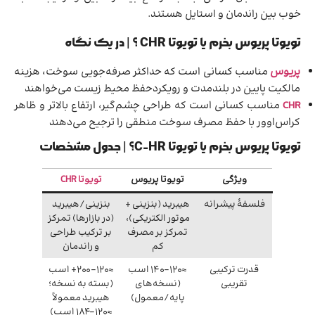
خوب بین راندمان و استایل هستند.
تویوتا پریوس بخرم یا تویوتا CHR ؟ | در یک نگاه
پریوس
مناسب کسانی است که حداکثر صرفه‌جویی سوخت، هزینه
مالکیت پایین در بلندمدت و رویکردحفظ محیط زیست می‌خواهند
CHR
مناسب کسانی است که طراحی چشم‌گیر، ارتفاع بالاتر و ظاهر
کراس‌اوور با حفظ مصرف سوخت منطقی را ترجیح می‌دهند
تویوتا پریوس بخرم یا تویوتا C-HR؟ | جدول مشخصات
ویژگی
تویوتا پریوس
تویوتا CHR
فلسفهٔ پیشرانه
هیبرید (بنزینی +
بنزینی/هیبرید
موتور الکتریکی)،
(در بازارها) تمرکز
تمرکز بر مصرف
بر ترکیب طراحی
کم
و راندمان
قدرت ترکیبی
≈120–140 اسب
≈120–200+ اسب
تقریبی
(نسخه‌های
(بسته به نسخه؛
پایه/معمول)
هیبرید معمولاً
≈120–184 اسب)