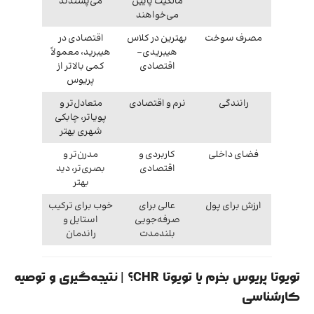
مالکیت پایین
می‌پسندند
می‌خواهند
مصرف سوخت
بهترین در کلاس
اقتصادی در
هیبریدی‌-
هیبرید، معمولاً
اقتصادی
کمی بالاتر از
پریوس
رانندگی
نرم و اقتصادی
متعادل‌تر و
پویاتر، چابکی
شهری بهتر
فضای داخلی
کاربردی و
مدرن‌تر و
اقتصادی
بصری‌تر، دید
بهتر
ارزش برای پول
عالی برای
خوب برای ترکیب
صرفه‌جویی
استایل و
بلندمدت
راندمان
تویوتا پریوس بخرم یا تویوتا CHR؟ | نتیجه‌گیری و توصیه
کارشناسی