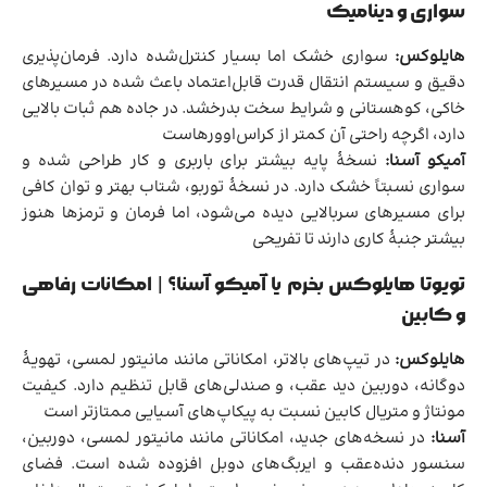
سواری و دینامیک
هایلوکس:
سواری خشک اما بسیار کنترل‌شده دارد. فرمان‌پذیری
دقیق و سیستم انتقال قدرت قابل‌اعتماد باعث شده در مسیرهای
خاکی، کوهستانی و شرایط سخت بدرخشد. در جاده هم ثبات بالایی
دارد، اگرچه راحتی آن کمتر از کراس‌اوورهاست
آمیکو آسنا:
نسخهٔ پایه بیشتر برای باربری و کار طراحی شده و
سواری نسبتاً خشک دارد. در نسخهٔ توربو، شتاب بهتر و توان کافی
برای مسیرهای سربالایی دیده می‌شود، اما فرمان و ترمزها هنوز
بیشتر جنبهٔ کاری دارند تا تفریحی
تویوتا هایلوکس بخرم یا آمیکو آسنا؟ | امکانات رفاهی
و کابین
هایلوکس:
در تیپ‌های بالاتر، امکاناتی مانند مانیتور لمسی، تهویهٔ
دوگانه، دوربین دید عقب، و صندلی‌های قابل تنظیم دارد. کیفیت
مونتاژ و متریال کابین نسبت به پیکاپ‌های آسیایی ممتازتر است
آسنا:
در نسخه‌های جدید، امکاناتی مانند مانیتور لمسی، دوربین،
سنسور دنده‌عقب و ایربگ‌های دوبل افزوده شده است. فضای