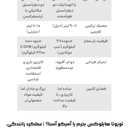
یا اتوماتیک، دو
دو دیفرانسیل
دیفرانسیل
مکانیکی با
هوشمند
ترنسفرکیس
مصرف ترکیبی
8–9 لیتر (دیزل)
10–11 لیتر
تقریبی
(بنزینی)
ظرفیت بار مجاز
حدود 470
حدود 1000
کیلوگرم (تیپ
کیلوگرم (GVW تا
دوکابین)
3200 کیلوگرم)
تمرکز طراحی
دوام، آفرود،
کاربری باری و
چندمنظوره
اقتصادی،
استقامت
شاسی
فضای کابین
ساده اما
بزرگ و جادار، اما
کاربردی، با
کیفیت مواد
کیفیت ساخت
معمولی‌تر
بالا
تویوتا هایلوکس بخرم یا آمیکو آسنا؟ | عملکرد رانندگی،