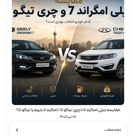
مقایسه جیلی امگرند 7 با چری تیگو 5 | امگرند 7 بخریم یا تیگو 5؟
15 تیر 1405
ادامه مطلب