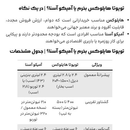
تویوتا هایلوکس بخرم یا آمیکو آسنا؟ | در یک نگاه
هایلوکس
مناسب خریدارانی است که دوام، ارزش فروش مجدد،
قابلیت آفرود و برند معتبر جهانی می‌خواهند
آمیکو آسنا
مناسب افرادی است که بودجه محدودتر دارند و پیکاپی
برای کار روزمره یا باربری اقتصادی می‌خواهند
تویوتا هایلوکس بخرم یا آمیکو آسنا؟ | جدول مشخصات
ویژگی
تویوتا هایلوکس
آمیکو آسنا
پیشرانهٔ معمول
2.4 یا 2.8 لیتری
2.4 لیتری بنزینی
دیزل (≈150–204
(143 اسب) یا
اسب بخار)
2.4 توربو (218
اسب)
گشتاور تقریبی
400 تا 500
210 نیوتن‌متر در
نیوتن‌متر (بسته
نسخه معمول /
به تیپ)
320 نیوتن‌متر در
توربو
گیربکس متداول
6 سرعته دستی
6 سرعته دستی،