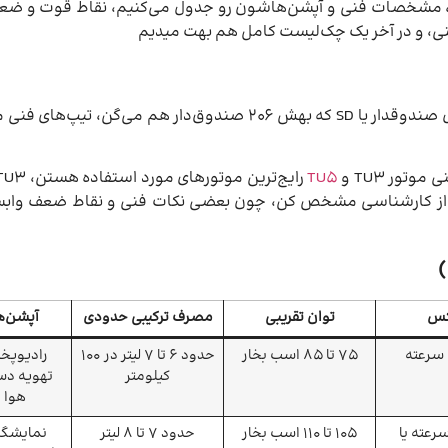
ع 206 رو معرفی می‌کنیم، مشخصات فنی و آپشن‌هاشون رو جدول می‌کنیم، نقاط قوت و
نی، و در آخر یک چک‌لیست کامل هم بهت میدیم
تور TU3 و
TU5
لید رو قبل از کارشناسی مشخص کن، چون بعضی نکات فنی و نقاط ضعف وا
کس
توان تقریبی
مصرف ترکیبی حدودی
آپشن‌ه
75 تا 85 اسب بخار
حدود 6 تا 7 لیتر در 100
رادیوپخ
کیلومتر
تهویه دس
هوا ر
تی 5 سرعته یا
105 تا 110 اسب بخار
حدود 7 تا 8 لیتر
نمایشگر