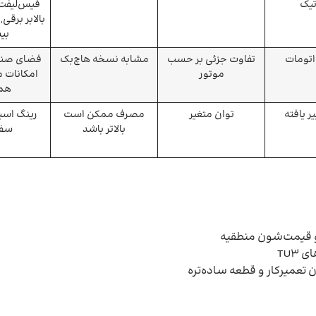
تیک
فیس‌لیفت
بالابر برقی
بی
اتومات
تفاوت جزئی بر حسب
مشابه نسخه هاچ‌بک
فضای صند
موتور
امکانات 
هم
ر یافته
توان متغیر
مصرف ممکن است
رینگ اسپ
بالاتر باشد
سفت
 و قیمت‌شون منطقیه
TU3
ن تعمیرکار و قطعه ساده‌تره