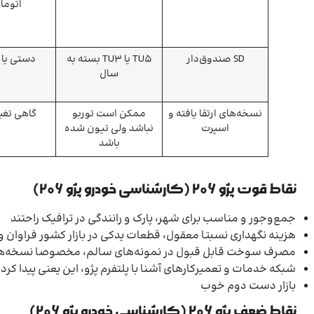
اتوما
SD صندوق‌دار
TU5 یا TU3 بسته به
دستی یا 
سال
نسخه‌های ارتقا یافته و
ممکن است توربو
گاهی تغیی
اسپرت
نباشد ولی تیون شده
باشد
نقاط قوت پژو 206 (
کارشناسی خودرو پژو 206
)
جمع‌وجور و مناسب برای شهر، پارک و رانندگی در ترافیک راحتند
هزینه نگهداری نسبتا معقول، قطعات یدکی در بازار کشور فراوان
مصرف سوخت قابل قبول در نمونه‌های سالم، مخصوصا نسخه‌های 
شبکه خدمات و تعمیرکارهای آشنا با پلتفرم پژو، این یعنی پیدا کرد
بازار دست دوم خوب
نقاط ضعف پژو 206 (
کارشناسی خودرو پژو 206
)