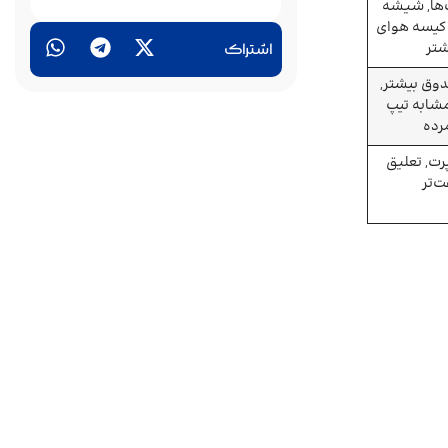
‌ها, شیشه
, کیسه هوای
شتر
اشتراک
وق بیشتر,
مشابه تیپ
رده
رت, تعلیق
‌تر