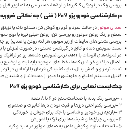
بررسی رنگ در نزدیکی گلگیرها و لولاها، دسترسی به تصاویر قبل 
در
کارشناسی خودرو پژو 206
( فنی ) چه نکاتی ضروریه
صدای موتور
در حالت سرد و گرم رو گوش کن، صدای ناک یا تق‌تق
سطح و رنگ روغن موتور رو بررسی کن، روغن خیلی تیره یا بوی س
بررسی نشتی‌های مایعات از زیر موتور، هر لکه روغن یا ضدیخ رو جد
تست تعویض دنده و کلاچ در گیربکس دستی، در صورت لغزش یا بو گ
در نمونه‌های اتومات یا AMT، نرمی تعویض دنده‌ها رو در ترافیک و در سربالایی تست کن، تاخیر یا ضربه در تعویض نشونه مشکل هست
اتصال دیاگ و خواندن کدها، خطاهای موجود باید ثبت و توضیح بش
تست ترمز و واکنش پدال، نباید کشیدگی فرمان یا ارتعاش در ترمز 
کنترل سیستم تعلیق و جلوبندی با عبور از دست‌انداز و شنیدن 
چک‌لیست نهایی برای کارشناسی خودرو پژو 206
۱ -بررسی رنگ بدنه با ضخامت‌سنج در ۶ تا ۸ نقطه
۲ -بررسی یکنواختی درزها و فیت بودن درها کاپوت و صندوق
۳ -بازدید زیر خودرو و شاسی با جک برای جوش یا خوردگی
۴ -بررسی چراغ‌ها و شیشه‌ها برای ترک یا تعویض
۵- تست استارت و گوش دادن به صدای موتور در سرد و گرم