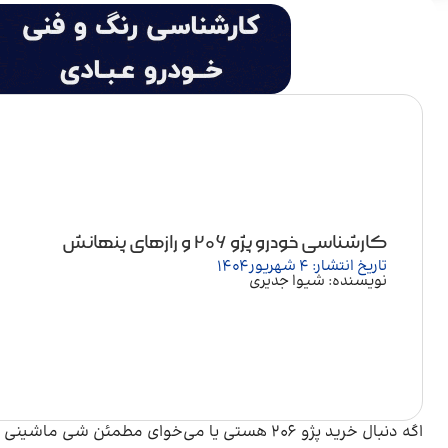
کارشناسی خودرو پژو 206 و رازهای پنهانش
تاریخ انتشار: 4 شهریور 1404
نویسنده: شیوا جدیری
اگه دنبال خرید پژو 206 هستی یا می‌خوای مطمئن شی ماشینی که داری فروشی سالمه، اولین کاری که باید بکنی گرفتن یک گزارش دقیق از