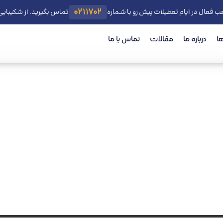
0211702
ب فعال در ایام تعطیلات پیش رو با شماره
تماس بگیرید. از شکیبای
ا
درباره ما
مقالات
تماس با ما