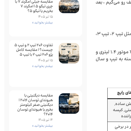
 ضعف رو می‌گیم ، بعد
مقایسه جیلی امگرند 7 با
چری تیگو 5 | امگرند 7
بخریم یا تیگو 5؟
15 تیر 1405
بیشتر بخوانید »
مدل‌ها و تیپ‌های مختلفی داره، هاچ‌بک 3 در و 5 در، مدل صندوقدار یا SD که بهش 206 صندوق‌دار هم می‌گن، تیپ‌های فنی مثل تیپ 2، تیپ 3،
تفاوت ۲۰۶ تیپ ۲ و تیپ ۵
چیست؟ | مقایسه کامل
رایج‌ترین موتورهای مورد استفاده هستن، TU3 موتور 1.4 لیتری و
پژو ۲۰۶ تیپ ۲ با تیپ ۵
بسته به تیپ و سال
15 تیر 1405
بیشتر بخوانید »
ای رایج
مقایسه دیگنیتی با
هیوندای توسان 2014 |
ش ساده,
دیگنیتی صفر کیلومتر
بخرم یا هیوندای توسان
تی, کیسه
2014؟
اننده
14 تیر 1405
بیشتر بخوانید »
 در برخی