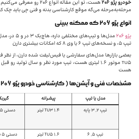
خودرو پژو 206
هست، تو این مقاله انوا
مرحله‌به‌مرحله می‌گه موقع کارشناسی بدنه و فنی چی باید چک ک
انواع پژو 206 که ممکنه ببینی
پژو 206
تیپ 5، و نسخه‌های تیپ 6 یا وی 8 که امکانات بیشتری دارن
بعضی بازارها مدل‌های سفارشی یا فیس‌لیفت شده دارن، از نظر فنی مو
TU5 موتور 1.6 لیتری هست، تیپ مورد نظر و سال تو
هست
مشخصات فنی و آپشن‌ها (
کارشناسی خودرو پژو 206
)
مدل یا تیپ
پیشرانه
گیرب
تیپ 2, 3 پایه
TU3 1.4 لیتر
دستی 5 سرعته
تیپ 5, 6
TU5 1.6 لیتر
دس