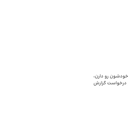
ری کنی، انواع 206 هر کدوم نکات خاص خودشون رو دارن،
و درخواست گزارش