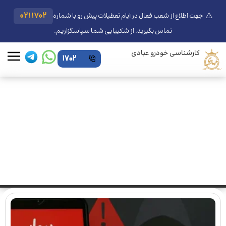
⚠️
0211702
جهت اطلاع از شعب فعال در ایام تعطیلات پیش رو با شماره
تماس بگیرید. از شکیبایی شما سپاسگزاریم.
کارشناسی خودرو عبادی
1702