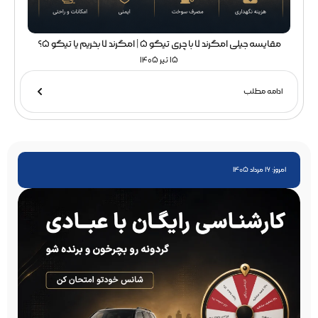
مقایسه جیلی امگرند 7 با چری تیگو 5 | امگرند 7 بخریم یا تیگو 5؟
15 تیر 1405
ادامه مطلب
امروز: 16 مرداد 1405