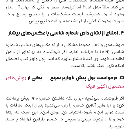
آگهی فیک معمولاً مشخصات فنی را ناقص یا ناهماهنگ وارد
می‌کند: مثلاً مدل ۲۰۱۸ اما کیلومتر صفر و رنگی که برای آن مدل
وجود ندارد. همیشه لیست مشخصات را با منطق بسنج و در
صورت وجود تناقض، از فروشنده سوالات دقیق بپرس.
4. امتناع از نشان دادن شماره شاسی یا عکس‌های بیشتر
فروشنده‌ی واقعی عموماً مشکلی با ارائه عکس‌های بیشتر، شماره
شاسی (VIN) یا جزئیات ندارد. اگر فروشنده به بهانه‌ای از دادن
اطلاعات خودداری کند یا فشار بیاورد که ابتدا پول واریز کنی، احتمال
اینکه آگهی فیک باشد بالاست.
روش‌های
5. درخواست پول پیش یا واریز سریع — یکی از
معمول آگهی فیک
اگر فروشنده می‌گوید «برای نگه داشتن خودرو ۱۰٪ پیش پرداخت
کن» یا «با واریز آنلاین خودرو را رزرو می‌کنم» بدون اینکه ملاقات یا
تست درایو انجام شود، احتیاط کن. روش امن‌تر این است که ابتدا
خودرو را از نزدیک ببینی و سپس در حضور طرفین قرارداد یا سند
بنویسید.