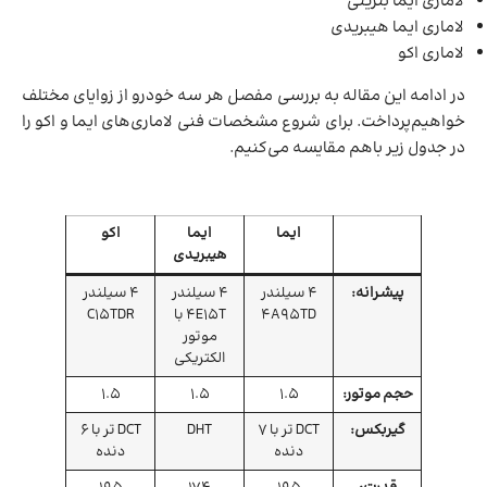
لاماری ایما بنزینی
لاماری ایما هیبریدی
لاماری اکو
در ادامه این مقاله به بررسی مفصل هر سه خودرو از زوایای مختلف
خواهیم‌پرداخت. برای شروع مشخصات فنی لاماری‌های ایما و اکو را
در جدول زیر باهم مقایسه می‌کنیم.
ایما
ایما
اکو
هیبریدی
پیشرانه:
4 سیلندر
4 سیلندر
4 سیلندر
4A95TD
4E15T با
C15TDR
موتور
الکتریکی
حجم موتور:
1.5
1.5
1.5
گیربکس:
DCT تر با 7
DHT
DCT تر با 6
دنده
دنده