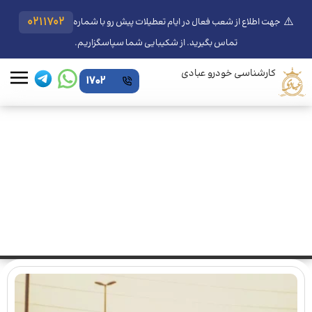
⚠️
0211702
جهت اطلاع از شعب فعال در ایام تعطیلات پیش رو با شماره
تماس بگیرید. از شکیبایی شما سپاسگزاریم.
کارشناسی خودرو عبادی
1702