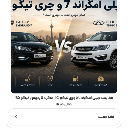
مقایسه جیلی امگرند 7 با چری تیگو 5 | امگرند 7 بخریم یا تیگو 5؟
15 تیر 1405
ادامه مطلب