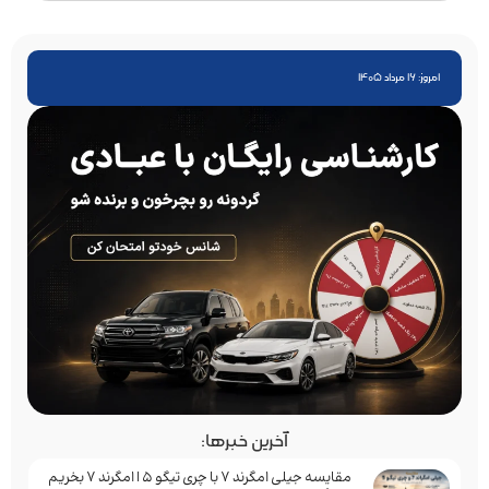
امروز: 16 مرداد 1405
آخرین خبرها:
مقایسه جیلی امگرند 7 با چری تیگو 5 | امگرند 7 بخریم