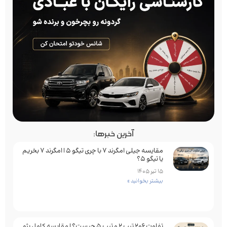
آخرین خبرها:
مقایسه جیلی امگرند 7 با چری تیگو 5 | امگرند 7 بخریم
یا تیگو 5؟
15 تیر 1405
بیشتر بخوانید »
تفاوت ۲۰۶ تیپ ۲ و تیپ ۵ چیست؟ | مقایسه کامل پژو