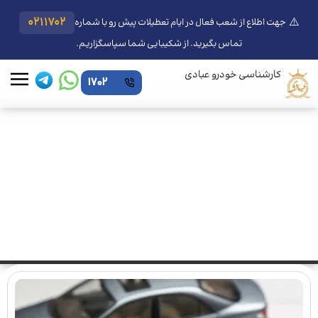
⚠️
0211702
جهت اطلاع از شعب فعال در ایام تعطیلات پیش رو با شماره
تماس بگیرید. از شکیبایی شما سپاسگزاریم.
کارشناسی خودرو عبادی
1702