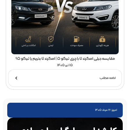
مقایسه جیلی امگرند 7 با چری تیگو 5 | امگرند 7 بخریم یا تیگو 5؟
15 تیر 1405
ادامه مطلب
امروز: 16 مرداد 1405