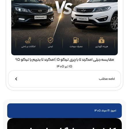
مقایسه جیلی امگرند 7 با چری تیگو 5 | امگرند 7 بخریم یا تیگو 5؟
15 تیر 1405
ادامه مطلب
امروز: 18 مرداد 1405