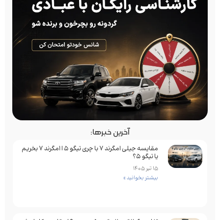
آخرین خبرها:
مقایسه جیلی امگرند 7 با چری تیگو 5 | امگرند 7 بخریم
یا تیگو 5؟
15 تیر 1405
بیشتر بخوانید »