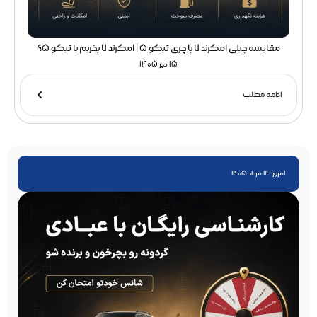
مقایسه جیلی امگرند 7 با چری تیگو 5 | امگرند 7 بخریم یا تیگو 5؟
15 تیر 1405
ادامه مطلب
امروز: 14 مرداد 1405