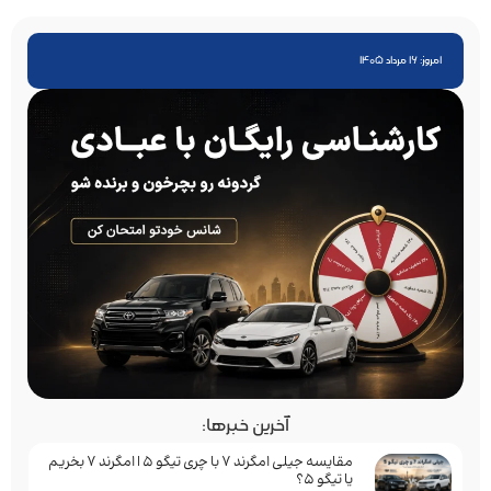
امروز: 16 مرداد 1405
آخرین خبرها:
مقایسه جیلی امگرند 7 با چری تیگو 5 | امگرند 7 بخریم
یا تیگو 5؟