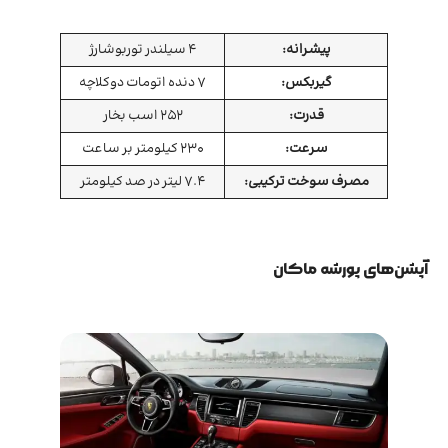
پیشرانه:
4 سیلندر توربوشارژ
گیربکس:
7 دنده اتومات دوکلاچه
قدرت:
252 اسب بخار
سرعت:
230 کیلومتر بر ساعت
مصرف سوخت ترکیبی:
7.4 لیتر در صد کیلومتر
آپشن‌های پورشه ماکان