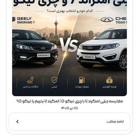
مقایسه جیلی امگرند 7 با چری تیگو 5 | امگرند 7 بخریم یا تیگو 5؟
15 تیر 1405
ادامه مطلب