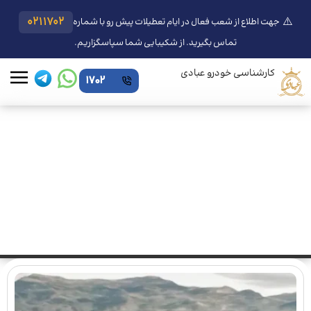
⚠️
0211702
جهت اطلاع از شعب فعال در ایام تعطیلات پیش رو با شماره
تماس بگیرید. از شکیبایی شما سپاسگزاریم.
کارشناسی خودرو عبادی
1702