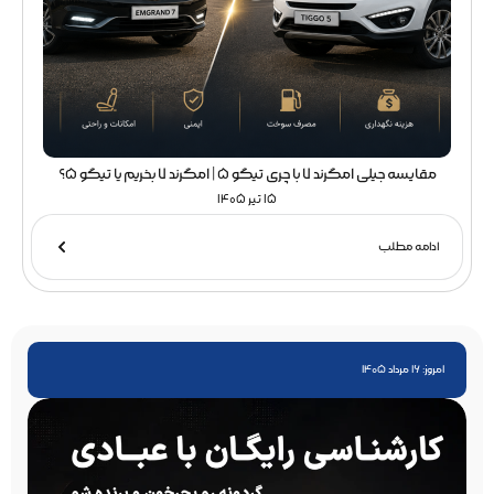
مقایسه جیلی امگرند 7 با چری تیگو 5 | امگرند 7 بخریم یا تیگو 5؟
15 تیر 1405
ادامه مطلب
امروز: 16 مرداد 1405