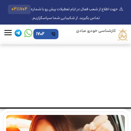
⚠️
0211702
جهت اطلاع از شعب فعال در ایام تعطیلات پیش رو با شماره
تماس بگیرید. از شکیبایی شما سپاسگزاریم.
کارشناسی خودرو عبادی
1702