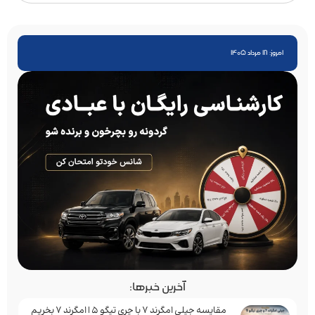
امروز: 18 مرداد 1405
آخرین خبرها:
مقایسه جیلی امگرند 7 با چری تیگو 5 | امگرند 7 بخریم