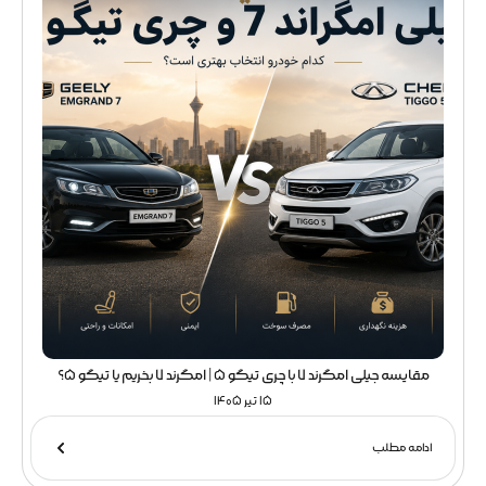
مقایسه جیلی امگرند 7 با چری تیگو 5 | امگرند 7 بخریم یا تیگو 5؟
15 تیر 1405
ادامه مطلب