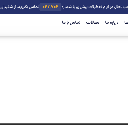
0211702
ب فعال در ایام تعطیلات پیش رو با شماره
تماس بگیرید. از شکیبای
ا
درباره ما
مقالات
تماس با ما