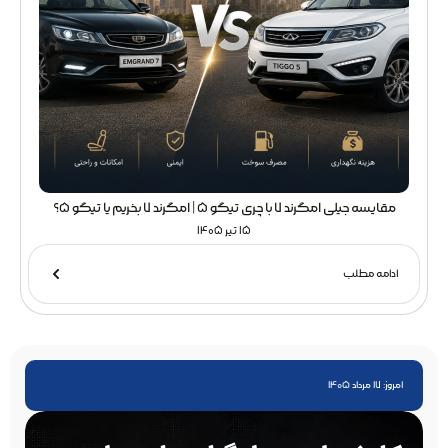
مقایسه جیلی امگرند 7 با چری تیگو 5 | امگرند 7 بخریم یا تیگو 5؟
15 تیر 1405
ادامه مطلب
امروز: 17 مرداد 1405