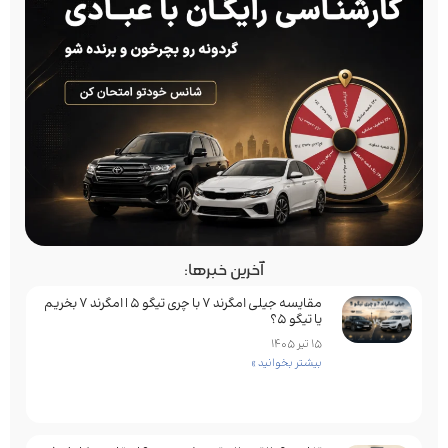
آخرین خبرها:
مقایسه جیلی امگرند 7 با چری تیگو 5 | امگرند 7 بخریم
یا تیگو 5؟
15 تیر 1405
بیشتر بخوانید »