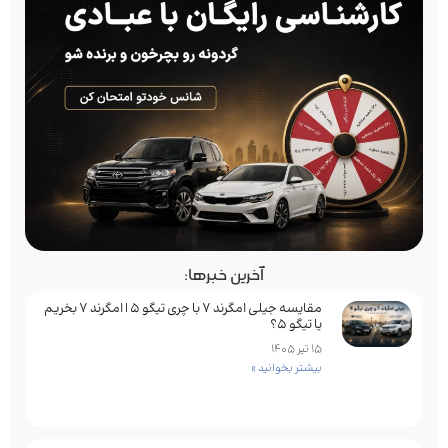
آخرین خبرها:
مقایسه جیلی امگرند 7 با چری تیگو 5 | امگرند 7 بخریم
یا تیگو 5؟
15 تیر 1405
بیشتر بخوانید »