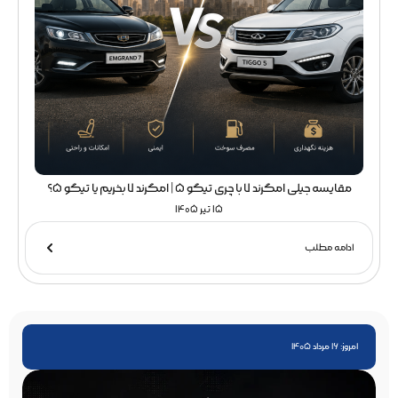
مقایسه جیلی امگرند 7 با چری تیگو 5 | امگرند 7 بخریم یا تیگو 5؟
15 تیر 1405
ادامه مطلب
امروز: 16 مرداد 1405