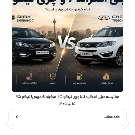
مقایسه جیلی امگرند 7 با چری تیگو 5 | امگرند 7 بخریم یا تیگو 5؟
15 تیر 1405
ادامه مطلب