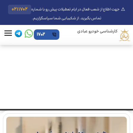
⚠️
0211702
جهت اطلاع از شعب فعال در ایام تعطیلات پیش رو با شماره
تماس بگیرید. از شکیبایی شما سپاسگزاریم.
کارشناسی خودرو عبادی
1702