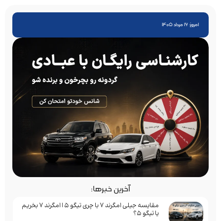
امروز: 16 مرداد 1405
آخرین خبرها:
مقایسه جیلی امگرند 7 با چری تیگو 5 | امگرند 7 بخریم
یا تیگو 5؟