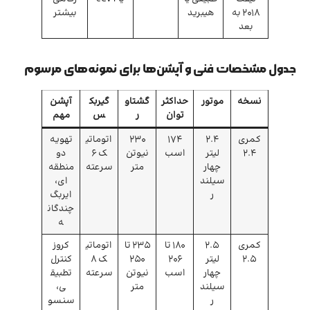
۲۰۱۸ به
هیبرید
بیشتر
بعد
جدول مشخصات فنی و آپشن‌ها برای نمونه‌های مرسوم
نسخه
موتور
حداکثر
گشتاو
گیربک
آپشن
توان
ر
س
مهم
کمری
2.4
174
230
اتوماتی
تهویه
2.4
لیتر
اسب
نیوتن
ک 6
دو
چهار
متر
سرعته
منطقه‌
سیلند
ای،
ر
ایربگ
چندگان
ه
کمری
2.5
180 تا
235 تا
اتوماتی
کروز
2.5
لیتر
206
250
ک 8
کنترل
چهار
اسب
نیوتن
سرعته
تطبیق
سیلند
متر
ی،
ر
سنسو