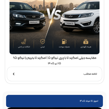
مقایسه جیلی امگرند 7 با چری تیگو 5 | امگرند 7 بخریم یا تیگو 5؟
15 تیر 1405
ادامه مطلب
امروز: 17 مرداد 1405