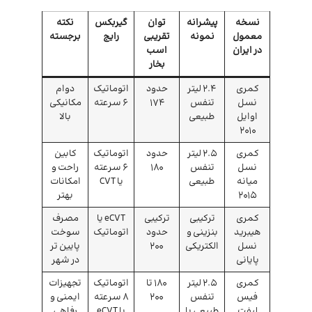
نسخه
پیشرانه
توان
گیربکس
نکته
معمول
نمونه
تقریبی
رایج
برجسته
در ایران
اسب
بخار
کمری
۲.۴ لیتر
حدود
اتوماتیک
دوام
نسل
تنفس
۱۷۴
۶ سرعته
مکانیکی
اوایل
طبیعی
بالا
۲۰۱۰
کمری
۲.۵ لیتر
حدود
اتوماتیک
کابین
نسل
تنفس
۱۸۰
۶ سرعته
راحت و
میانه
طبیعی
یا CVT
امکانات
۲۰۱۵
بهتر
کمری
ترکیبی
ترکیبی
eCVT یا
مصرف
هیبرید
بنزینی و
حدود
اتوماتیک
سوخت
نسل
الکتریکی
۲۰۰
پایین تر
پایانی
در شهر
کمری
۲.۵ لیتر
۱۸۰ تا
اتوماتیک
تجهیزات
فیس
تنفس
۲۰۰
۸ سرعته
ایمنی و
لیفت
طبیعی یا
یا eCVT
رفاهی