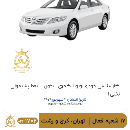
کارشناسی خودرو تویوتا کمری ، بخون تا بعدا پشیمونی
نشی !
تاریخ انتشار: 11 شهریور 1404
نویسنده: شیوا جدیری