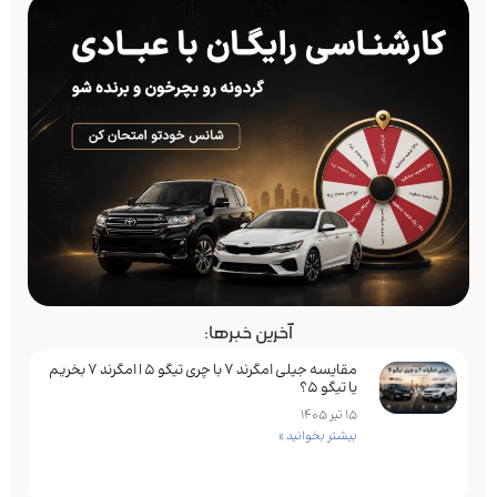
آخرین خبرها:
مقایسه جیلی امگرند 7 با چری تیگو 5 | امگرند 7 بخریم
یا تیگو 5؟
15 تیر 1405
بیشتر بخوانید »