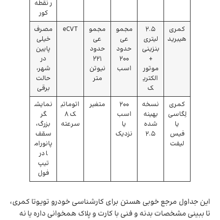
ر نقطه
کور
کمری
2.5
مجمو
مجمو
eCVT
مصرف
هیبرید
لیتری
عی
عی
خیلی
بنزینی
حدود
حدود
پایین
+
200
221
در
موتور
اسب
نیوتن
شهر،
الکتری
متر
حالت
ک
برقی
کمری
نسخه
200
متغیر
اتوماتی
نمایش
لِگاسی
بهینه‌
اسب
ک 8
گر
یا
شده
یا
سرعته
بزرگ،
فیس
2.5
نزدیک
سقف
لیفت
پانورام
ا در
تیپ
فول
این جداول مرجع خوبی هستن برای کارشناسی خودرو تویوتا کمری،
تا ببینی مشخصات بدنه و فنی با کارت و پلاک همخوانی داره یا نه