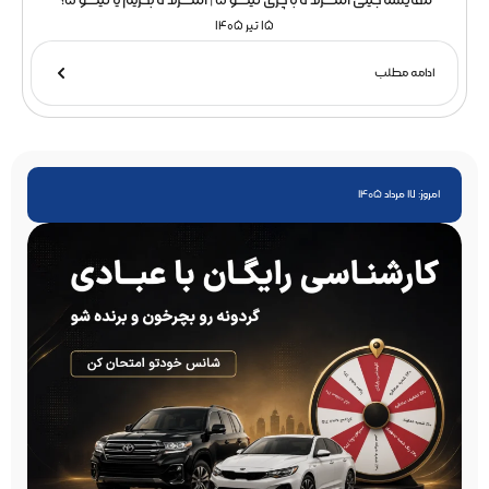
مقایسه جیلی امگرند 7 با چری تیگو 5 | امگرند 7 بخریم یا تیگو 5؟
15 تیر 1405
ادامه مطلب
امروز: 17 مرداد 1405