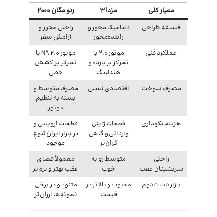
معیار کلی
مزدا ۳
رنو مگان ۲۰۰۰
فلسفه طراحی
دینامیک محور و
راحتی محور و
راننده‌محور
آرامش سفر
عملکرد فنی
موتور 2.0 با
موتور 2.0 NA با
تمرکز بر بازده و
تمرکز بر کشش
هندلینگ
خطی
مصرف سوخت
اقتصادی نسبی
مصرف متوسط و
بسته به تنظیم
موتور
هزینه نگهداری
قطعات ژاپنی
قطعات اروپایی و
وارداتی و گاهی
در بازار ایران تنوعِ
گران‌تر
موجود
راحتی
متوسط رو به
معمولاً فضای
سرنشینان عقب
خوب
عقب بهتر و نرم‌تر
بازار دست‌دوم
محبوب و بالاتر در
متنوع و در برخی
قیمت
نمونه‌ها ارزان‌تر