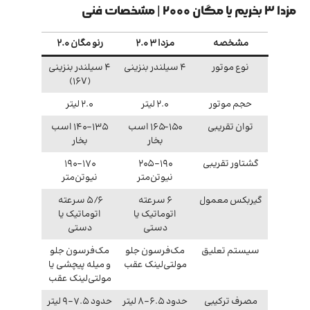
مزدا ۳ بخریم یا مگان ۲۰۰۰ | مشخصات فنی
مشخصه
مزدا ۳ 2.0
رنو مگان 2.0
نوع موتور
4 سیلندر بنزینی
4 سیلندر بنزینی
(16V)
حجم موتور
2.0 لیتر
2.0 لیتر
توان تقریبی
150–165 اسب
135–140 اسب
بخار
بخار
گشتاور تقریبی
190–205
170–190
نیوتن‌متر
نیوتن‌متر
گیربکس معمول
6 سرعته
5/6 سرعته
اتوماتیک یا
اتوماتیک یا
دستی
دستی
سیستم تعلیق
مک‌فرسون جلو
مک‌فرسون جلو
مولتی‌لینک عقب
و میله پیچشی یا
مولتی‌لینک عقب
مصرف ترکیبی
حدود 6.5–8 لیتر
حدود 7.5–9 لیتر