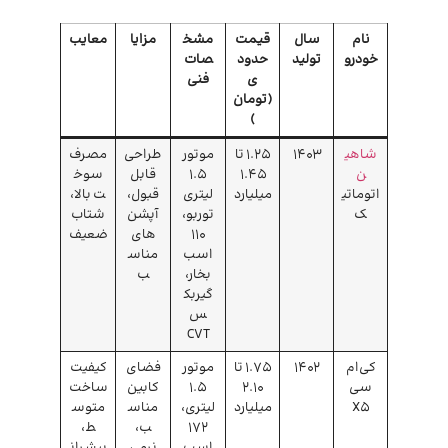
نام
سال
قیمت
مشخ
مزایا
معایب
خودرو
تولید
حدود
صات
ی
فنی
(تومان
)
شاهی
۱۴۰3
1.25 تا
موتور
طراحی
مصرف
ن
1.45
۱.۵
قابل
سوخ
اتوماتی
میلیارد
لیتری
قبول،
ت بالا،
ک
توربو،
آپشن‌
شتاب
۱۱۰
های
ضعیف
اسب
مناس
بخار،
ب
گیربک
س
CVT
کی‌ام‌
۱۴۰2
1.75 تا
موتور
فضای
کیفیت
سی
2.10
۱.۵
کابین
ساخت
X5
میلیارد
لیتری،
مناس
متوس
172
ب،
ط،
اسب
نرمی
پیشران