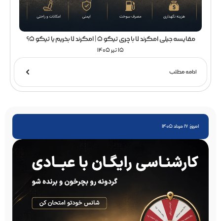
مقایسه جیلی امگرند 7 با چری تیگو 5 | امگرند 7 بخریم یا تیگو 5؟
15 تیر 1405
ادامه مطلب
امروز: 16 مرداد 1405