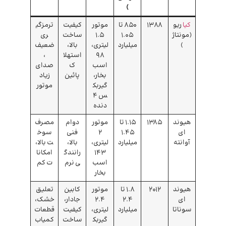
)
کیا
ریو
۱۳88
850 تا
موتور
کیفیت
ترمزگی
(مونتاژ
1.05
1.5
ساخت
ری
)
میلیارد
لیتری،
بالا،
ضعیف
98
استهلا
،
اسب
ک
صدای
بخار،
پائین
زیاد
گیربک
موتور
س 4
دنده
هیوند
1385
1.15 تا
موتور
دوام
مصرف
ای
1.45
2
فنی
سوخ
آوانته
میلیارد
لیتری،
بالا،
ت بالا،
143
رانندگ
امکانا
اسب
ی نرم
ت کم
بخار
هیوند
۲۰۱۲
1.8 تا
موتور
کابین
تعلیق
ای
2.4
2.4
جادار،
خشک،
سوناتا
میلیارد
لیتری،
کیفیت
قطعات
گیربک
ساخت
کمیاب‌