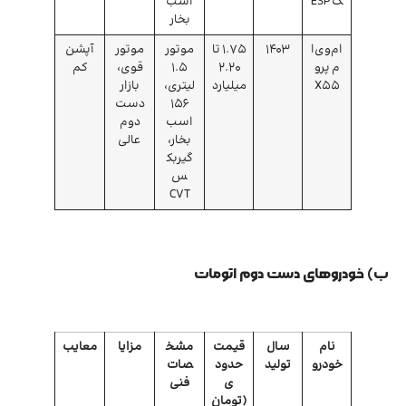
ک ESP
اسب
بخار
ام‌وی‌ا
1403
1.75 تا
موتور
موتور
آپشن
م پرو
2.20
۱.5
قوی،
کم
X55
میلیارد
لیتری،
بازار
۱56
دست
اسب
دوم
بخار،
عالی
گیربک
س
CVT
ب) خودروهای دست دوم اتومات
نام
سال
قیمت
مشخ
مزایا
معایب
خودرو
تولید
حدود
صات
ی
فنی
(تومان