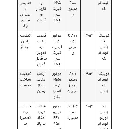
اتوماتی
980
M15،
و
قدیمی
ک
میلیو
گیربک
نگهدار
،
ن
س
ی
صدای
CVT
آسان
موتور
بالا
کوییک
۱۴۰3
800 تا
موتور
قیمت
کیفیت
R
950
۱.۵
مناس
پایین
پلاس
میلیو
لیتری،
ب،
مونتاژ
اتوماتی
ن
گیربک
تجهیزا
ک
س
ت قابل
CVT
قبول
کوییک
۱۴۰3
850
موتور
ارتفاع
کیفیت
اتوماتی
میلیو
M15،
مناس
ساخت
ک
ن تا 1
۸۷
ب از
ضعیف
پلاس
میلیارد
اسب
زمین
بخار
دنا
۱۴۰۳
1.45 تا
موتور
شتاب
حساس
پلاس
1.80
توربو
خوب،
یت
توربو
میلیارد
EF7،
امکانا
تعمیرا
اتوماتی
۱۵۰
ت بالا
ت