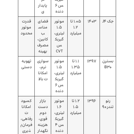
س ۶
پایدار
دنده
ی
جک J4
۱۴۰۳
1.05 تا
موتور
فضای
قدرت
1.2
۱.۵
مناس
موتور
میلیارد
لیتری،
ب
محدود
گیربک
کابین،
س
مصرف
CVT
بهینه
بسترن
1397
1.1 تا
موتور
سواری
تهویه
B30
1.35
1.5
نرم،
دستی
میلیارد
لیتری،
امکانا
گیربک
ت بالا
س 6
دنده
رنو
1396
1.2 تا
موتور
بازار
کمبود
تندر 90
1.5
1.6
دست
امکانا
میلیارد
لیتری،
دوم
ت
گیربک
قوی،
رفاهی،
س 4
هزینه
فرمان‌پ
دنده
نگهدار
ذیری