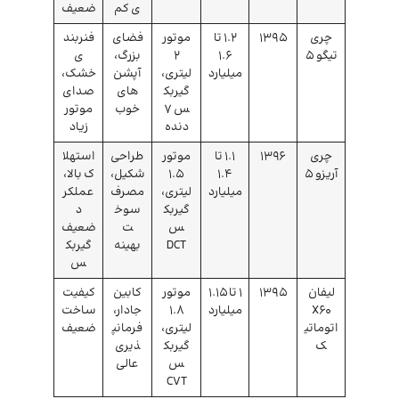
ی کم
ضعیف
چری
1395
1.2 تا
موتور
فضای
فنربند
تیگو 5
1.6
2
بزرگ،
ی
میلیارد
لیتری،
آپشن‌
خشک،
گیربک
های
صدای
س 7
خوب
موتور
دنده
زیاد
چری
1396
1.1 تا
موتور
طراحی
استهلا
آریزو 5
1.4
۱.۵
شکیل،
ک بالا،
میلیارد
لیتری،
مصرف
عملکر
گیربک
سوخ
د
س
ت
ضعیف
DCT
بهینه
گیربک
س
لیفان
1395
1 تا 1.15
موتور
کابین
کیفیت
X60
میلیارد
1.8
جادار،
ساخت
اتوماتی
لیتری،
فرمانپ
ضعیف
ک
گیربک
ذیری
س
عالی
CVT