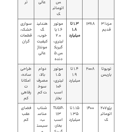
س
عالی
تر
اتوماتی
ک
مزدا ۳
1388
1.3 تا
موتور
هندلین
سواری
قدیم
1.8
۱.۶ یا
گ
خشک،
میلیارد
۲.۰
خوب،
قطعات
لیتری،
کیفیت
گران
گیربک
مونتاژ
س ۵
عالی
دنده
تویوتا
۲۰08
1.4 تا
موتور
دوام
طراحی
یاریس
1.9
۱.۵
بالا،
ساده،
میلیارد
لیتری،
مصرف
امکانا
۱۰۶
سوخ
ت
اسب
ت کم
رفاهی
بخار
کم
پژو ۲۰۷
1400
1.15 تا
TU5P،
شتاب
فضای
اتوماتی
1.35
۱۱۳
مناس
عقب
ک
میلیارد
اسب
ب،
کم
بخار،
سیست
گیربک
م