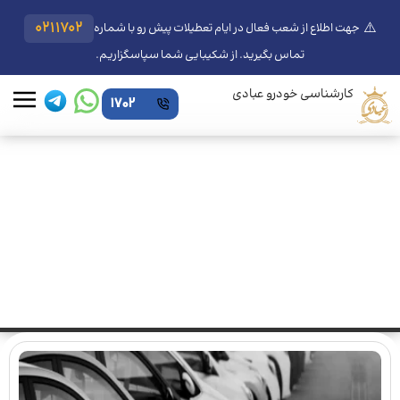
⚠️
0211702
جهت اطلاع از شعب فعال در ایام تعطیلات پیش رو با شماره
تماس بگیرید. از شکیبایی شما سپاسگزاریم.
کارشناسی خودرو عبادی
1702