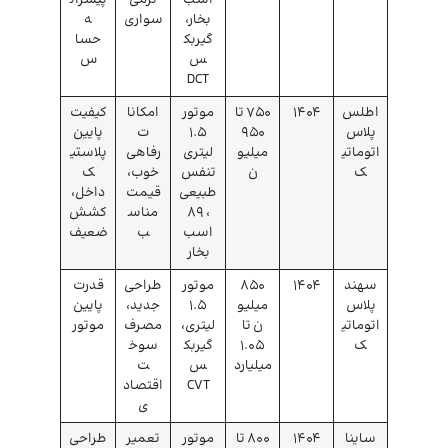
بخار،
سواری
ه
گیربک
حسا
س
س
DCT
اطلس
۱۴۰۴
750 تا
موتور
امکانا
کیفیت
پلاس
950
۱.۵
ت
پایین
اتوماتی
میلیو
لیتری
رفاهی
پلاستی
ک
ن
تنفس
خوب،
ک
طبیعی
قیمت
داخل،
، ۸۹
مناس
کشش
اسب
ب
ضعیف
بخار
سهند
۱۴۰۴
850
موتور
طراحی
قدرت
پلاس
میلیو
۱.۵
جدید،
پایین
اتوماتی
ن تا
لیتری،
مصرف
موتور
ک
1.05
گیربک
سوخ
میلیارد
س
ت
CVT
اقتصاد
ی
ساینا
۱۴۰۴
800 تا
موتور
تعمیر
طراحی