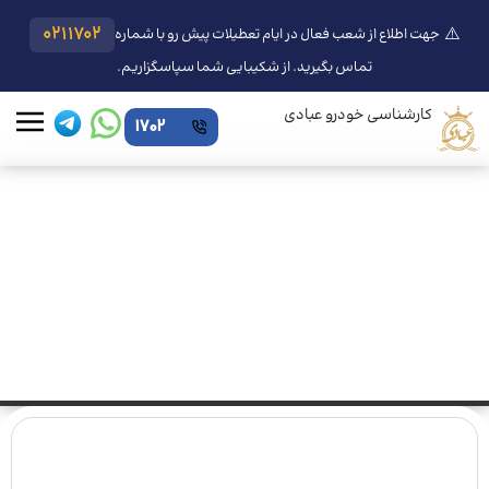
⚠️
0211702
جهت اطلاع از شعب فعال در ایام تعطیلات پیش رو با شماره
تماس بگیرید. از شکیبایی شما سپاسگزاریم.
کارشناسی خودرو عبادی
1702