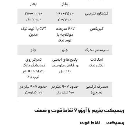
بخار
بخار
گشتاور تقریبی
≈250–290
≈230–280
نیوتن‌متر
نیوتن‌متر
گیربکس
6/7 سرعته
CVT یا اتوماتیک
دوکلاچه یا
مدرن
اتوماتیک
سیستم محرک
جلو
جلو
امکانات
پکیج‌های ایمنی
تمرکز روی
الکترونیک
و رفاهی متوسط
نمایشگر بزرگ،
تا کامل
HUD، ADAS در
تیپ بالا
مصرف ترکیبی
حدود 7–9 لیتر در
حدود 7–9 لیتر در
(مرجع)
100 کیلومتر
100 کیلومتر
ریسپکت بخریم یا آریزو ۶ نقاط قوت و ضعف
ریسپکت — نقاط قوت