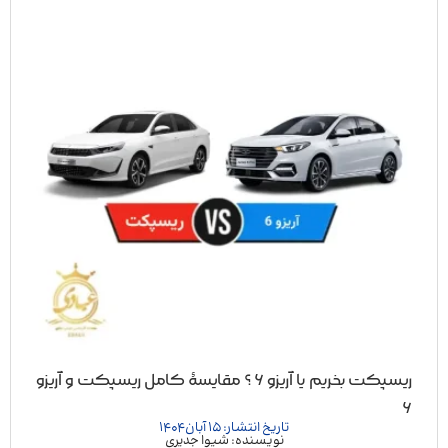
ریسپکت بخریم یا آریزو ۶ ؟ مقایسهٔ کامل ریسپکت و آریزو
۶
تاریخ انتشار: 15 آبان 1404
نویسنده: شیوا جدیری