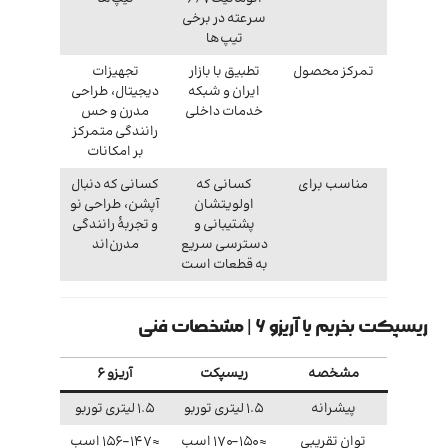
سرعته در برخی
تیپ‌ها
تمرکز محصول
تطبیق با بازار
تجهیزات
ایران و شبکه
دیجیتال، طراحی
خدمات داخلی
مدرن و حس
رانندگی متمرکز
بر امکانات
مناسب برای
کسانی که
کسانی که دنبال
اولویتشان
آپشن، طراحی نو
پشتیبانی و
و تجربهٔ رانندگی
دسترسی سریع
مدرن‌اند
به قطعات است
ریسپکت بخریم یا آریزو ۶ | مشخصات فنی
مشخصه
ریسپکت
آریزو ۶
پیشرانه
1.5 لیتری توربو
1.5 لیتری توربو
توان تقریبی
≈150–170 اسب
≈147–156 اسب