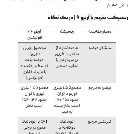
را می دهیم
ریسپکت بخریم یا آریزو ۶ | در یک نگاه
معیار مقایسه
ریسپکت
آریزو ۶ /
فونیکس
منشأ و عرضه
عرضه/مونتاژ
محصول چینی
داخلی از طریق
(چری)
بهمن‌موتور یا
عرضه‌شده
نماینده محلی
توسط واردکننده
یا بازبرندگذاری
(فونیکس)
پیشرانه مرجع
معمولاً 1.5 لیتری
معمولاً 1.5 لیتری
توربو با توان
توربو با توان
حدود 150–170
حدود 147–156
اسب بخار بسته
اسب بخار
به تیپ
گیربکس مرجع
اتوماتیک
CVT یا اتوماتیک
دوکلاچه یا
مدرن در برخی
اتوماتیک 6/7
تیپ‌ها