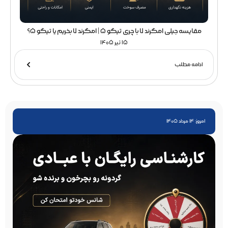
مقایسه جیلی امگرند 7 با چری تیگو 5 | امگرند 7 بخریم یا تیگو 5؟
15 تیر 1405
ادامه مطلب
امروز: 14 مرداد 1405