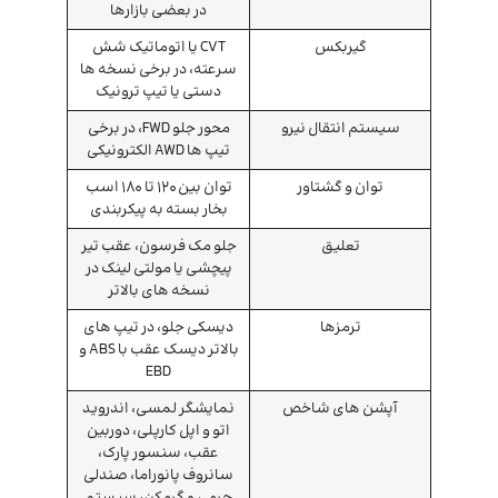
در بعضی بازارها
گیربکس
CVT یا اتوماتیک شش
سرعته، در برخی نسخه ها
دستی یا تیپ ترونیک
سیستم انتقال نیرو
محور جلو FWD، در برخی
تیپ ها AWD الکترونیکی
توان و گشتاور
توان بین 120 تا 180 اسب
بخار بسته به پیکربندی
تعلیق
جلو مک فرسون، عقب تیر
پیچشی یا مولتی لینک در
نسخه های بالاتر
ترمزها
دیسکی جلو، در تیپ های
بالاتر دیسک عقب با ABS و
EBD
آپشن های شاخص
نمایشگر لمسی، اندروید
اتو و اپل کارپلی، دوربین
عقب، سنسور پارک،
سانروف پانوراما، صندلی
چرمی و گرمکن، سیستم