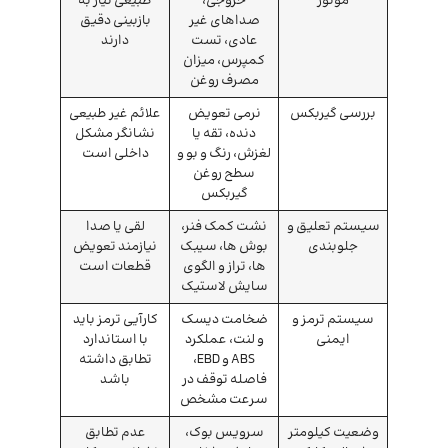
موتور
خروجی،
طبیعی نیاز به
صداهای غیر
بازبینی دقیق
عادی، تست
دارند
کمپرس، میزان
مصرف روغن
بررسی گیربکس
نرمی تعویض
علائم غیر طبیعی
دنده، تقه یا
نشانگر مشکل
لغزش، رنگ و بو و
داخلی است
سطح روغن
گیربکس
سیستم تعلیق و
نشت کمک فنر،
لقی یا صدا
جلوبندی
بوش ها، سیبک
نیازمند تعویض
ها، تراز و الگوی
قطعات است
سایش لاستیک
سیستم ترمز و
ضخامت دیسک
کارآیی ترمز باید
ایمنی
و لنت، عملکرد
با استاندارد
ABS و EBD،
تطابق داشته
فاصله توقف در
باشد
سرعت مشخص
وضعیت کیلومتر
سرویس بوک،
عدم تطابق