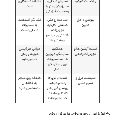
و اصالت کارکرد
سایش داخلی،
نشانه دستکاری
تطابق کیلومتر با
است
وضعیت فیزیکی
بررسی داخل
سلامت روکش
نشانگر استفاده
کابین
صندلی، کارکرد
یا تعمیرات
تجهیزات،
داخلی است
افتادگی یا ترک در
پوشش ها
تست آپشن ها و
عملکرد
خرابی هر آپشن
تجهیزات رفاهی
نمایشگر، دوربین
هزینه و زمان
ها، سنسورها،
تعمیر دارد
تهویه، گرمکن
صندلی
سیستم برق و
تست باتری 12
ضعف برق منجر
سیم کشی
ولت و دینام،
به خطاهای
بررسی فیوزها و
متعدد می شود
کانکتورها، لاگ
خطاهای CAN
کارشناسی هیوندای ولستر | بدنه