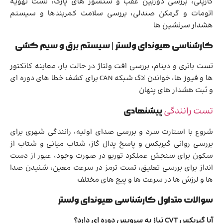
کارپلی، بررسی دوربین عقب و سنسور های پارک، تست تهویه
اتومات و گرمکن صندلی، بررسی سلامت کمربندها و سیستم
هشدار سرنشین ها
کارشناسی هیوندای ولستر | سیستم برق و سیم کشی
تست باتری و دینام، بررسی افت ولتاژ در حالت بار، معاینه کانکتور
ها و فیوز ها، خواندن لاگ شبکه CAN برای کشف خطا های دوره ای
و ثبت هشدار های پنهان
تست رانندگی
پیشنهادی
شروع با استارت سرد و بررسی صدای اولیه، رانندگی شهری برای
بررسی روانی گیربکس و پاسخ پدال گاز، شتاب میانی و شتاب از
سکون برای سنجش عملکرد توربو در صورت وجود، عبور از دست
انداز برای بررسی تعلیق، تست ترمز در سرعت معین، شنیدن صدا
ها و لرزش ها در سرعت ها و پیچ های مختلف
سوالات متداول کارشناسی هیوندای ولستر
آیا گیربکس CVT نیاز به سرویس دوره ای دارد؟