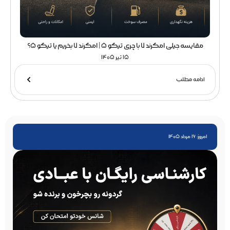
مقایسه جیلی امگرند 7 با چری تیگو 5 | امگرند 7 بخریم یا تیگو 5؟
15 تیر 1405
ادامه مطلب
امروز: 16 مرداد 1405