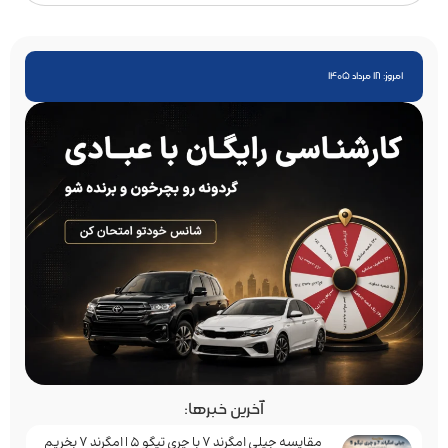
امروز: 18 مرداد 1405
آخرین خبرها:
مقایسه جیلی امگرند 7 با چری تیگو 5 | امگرند 7 بخریم