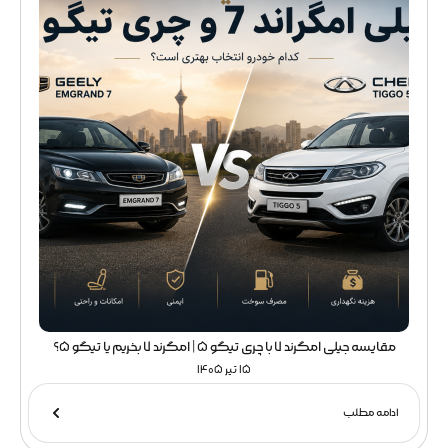
مقایسه جیلی امگرند 7 با چری تیگو 5 | امگرند 7 بخریم یا تیگو 5؟
15 تیر 1405
ادامه مطلب