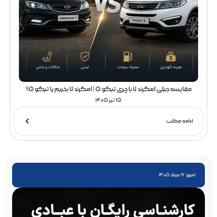
مقایسه جیلی امگرند 7 با چری تیگو 5 | امگرند 7 بخریم یا تیگو 5؟
15 تیر 1405
ادامه مطلب
امروز: 16 مرداد 1405