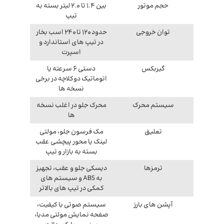
حجم موتور
بین 1.4 تا 2.0 لیتر بسته به
تیپ
توان خروجی
حدود 120 تا 240 اسب بخار
در تیپ های استاندارد و
اسپرت
گیربکس
دستی 6 سرعته یا
اتوماتیک دوکلاچه در برخی
نسخه ها
سیستم محرک
محرک جلو در اغلب نسخه
ها
تعلیق
مک فرسون جلو، مولتی
لینک یا محور پیچشی عقب
بسته به بازار و تیپ
ترمزها
دیسکی جلو و عقب، تجهیز
به ABS و سیستم های
کمکی در تیپ های بالاتر
آپشن های بارز
سیستم صوتی با کیفیت،
صفحه نمایش مولتی مدیا،