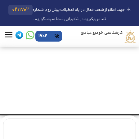
⚠️
0211702
جهت اطلاع از شعب فعال در ایام تعطیلات پیش رو با شماره
تماس بگیرید. از شکیبایی شما سپاسگزاریم.
کارشناسی خودرو عبادی
1702