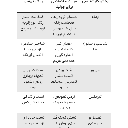
بخش کارشناسی
موارد اختصاصی
روش بررسی
برای جولیتا
بدنه
همخوانی درزها،
ضخامت سنج
ضخامت رنگ
رنگ، نور زاویه
پانل ها، بررسی
ای، عکس مرجع
سقف پانوراما
شاسی و ستون
جوش غیر
شاسی سنجی،
ها
کارخانه ای،
بازبینی نقاط
اندازه گیری
اتصال ایربگ
هندسی فریم
موتور
نشت روغن،
تست کمپرس،
تست فشار
نمونه برداری
کمپرس، عملکرد
روغن، شنود
توربو
موتور
گیربکس
نرمی تعویض،
تست رانندگی،
تاخیر یا ضربه،
دیاگ گیربکس
لاگ TCU
تعلیق و
نشتی کمک فنر،
تست جاده ای،
جلوبندی
بازی بوش ها،
بازدید زیر خودرو