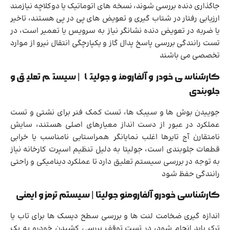
جاگذاری دنده بررسی شوند، نسخه های اتوماتیک یا دوکلاچه نیازمند
ارزیابی رفتار در شتاب گیری و تعویض های پی در پی هستند، تاخیر
یا ضربه در تعویض دنده نشانگر نیاز به سرویس یا تعمیر است، در
تست رانندگی بررسی پاسخ پدال گاز و یکپارچگی انتقال نیرو از موارد
تخصصی می باشند
کارشناسی خودرو آلفارومئو جولیتا | سیستم تعلیق و
جلوبندی
جوییدن بوش ها و سیبک ها، تست کمک فنر برای نشتی و تست
عملکرد در عبور از دست انداز معیارهای اصلی هستند، سایش
نامتقارن آج تایرها اغلب نمایانگر همراستایی نامناسب یا خرابی
قطعات جلوبندی است، جولیتا به دلیل تنظیم اسپرت کارخانه نیاز
به توجه در بررسی سیستم تعلیق دارد تا عملکرد دینامیکی و راحتی
رانندگی حفظ شود
کارشناسی خودرو آلفارومئو جولیتا | سیستم ترمز و ایمنی
اندازه گیری ضخامت لنت ها و بررسی سطح دیسک ها برای تاب یا
ترک باید انجام شود، در تست توقف بررسی کشیدن خودرو به یک