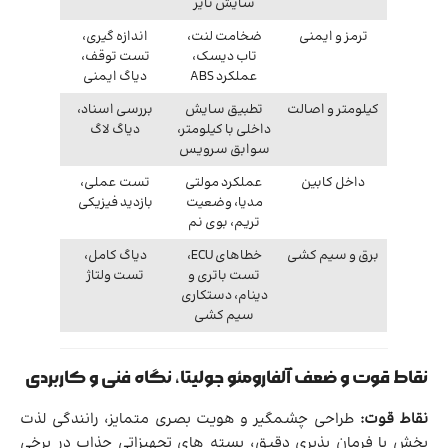
سایش تایر
ترمز و ایمنی
ضخامت لنت،
اندازه گیری،
تاب دیسک،
تست توقف،
عملکرد ABS
دیاگ ایمنی
کیلومتر و اصالت
تطبیق سایش
بررسی اسناد،
داخلی با کیلومتر،
دیاگ لاگ
سوابق سرویس
داخل کابین
عملکرد مولتی
تست عملی،
مدیا، وضعیت
بازدید فیزیکی
تریم، بوی نم
برق و سیم کشی
خطاهای ECU،
دیاگ کامل،
تست باتری و
تست ولتاژ
دینام، دستکاری
سیم کشی
نقاط قوت و ضعف آلفارومئو جولیتا، نگاه فنی و کاربردی
نقاط قوت:
طراحی چشمگیر و هویت بصری متمایز، رانندگی لذت
بخش با فرمان پذیری دقیق، بسته های تجهیزاتی جذاب در برخی