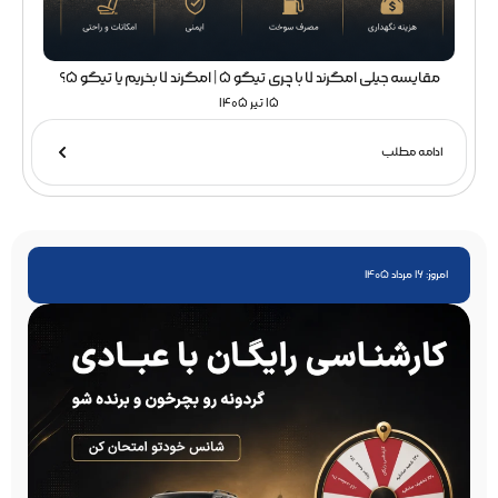
مقایسه جیلی امگرند 7 با چری تیگو 5 | امگرند 7 بخریم یا تیگو 5؟
15 تیر 1405
ادامه مطلب
امروز: 16 مرداد 1405