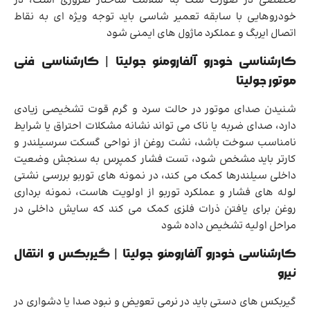
تخصصی در صورت شک به سلامت ساختار ضروری است، در
خودروهایی با سابقه تعمیر شاسی باید توجه ویژه ای به نقاط
اتصال ایربگ و عملکرد ماژول های ایمنی شود
کارشناسی خودرو آلفارومئو جولیتا | کارشناسی فنی
موتور جولیتا
شنیدن صدای موتور در حالت سرد و گرم قوت تشخیصی زیادی
دارد، صدای ضربه یا ناک می تواند نشانه مشکلات احتراق یا شرایط
نامناسب سوخت باشد، نشت روغن از نواحی گسکت سرسیلندر و
کارتر باید مشخص شود، تست فشار کمپرس به سنجش وضعیت
داخلی سیلندرها کمک می کند، در نمونه های توربو بررسی نشتی
لوله های فشار و عملکرد توربو از اولویت هاست، نمونه برداری
روغن برای یافتن ذرات فلزی کمک می کند که سایش داخلی در
مراحل اولیه تشخیص داده شود
کارشناسی خودرو آلفارومئو جولیتا | گیربکس و انتقال
نیرو
گیربکس های دستی باید در نرمی تعویض و نبود صدا یا دشواری در