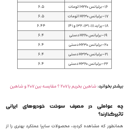
16-برلیانس H220 اتومات
6.5
17-برلیانس H230 اتومات
6.5
18-پراید ۱۱۱، ۱۳۱، ۱۳۲ و ۱۴۱
6.44
19-برلیانس H220 دستی
6.4
20-برلیانس H230 دستی
6.4
21-برلیانس H330 دستی
6.4
22-برلیانس H320 دستی
6.4
بیشتر بخوانید
:
شاهین بخریم یا ۲۰۷ ؟ مقایسه بین ۲۰۷ و شاهین
چه عواملی در مصرف سوخت خودروهای ایرانی
تاثیرگذارند؟
همانطور که مشاهده کردید، محصولات سایپا عملکرد بهتری را از