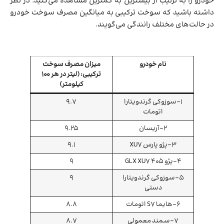
خودرو را به ترتیب از بیشترین به کمترین مشاهده می‌کنید. در نظر
داشته باشید که سوخت ترکیبی به میانگین مصرف سوخت خودرو
در حالت‌های مختلف رانندگی می‌گویند.
نام خودرو
میزان مصرف سوخت
ترکیبی: (لیتر در هر 100
کیلومتر)
1-سوزوکی گرندویتارا
9.7
اتومات
2-آریسان
9.25
3-پژو پارس XU7
9.1
4-پژو 405 GLX XU7
9
5-سوزوکی گرندویتارا
9
دستی
6-هایما S7 اتومات
8.8
7-سمند معمولی
8.7