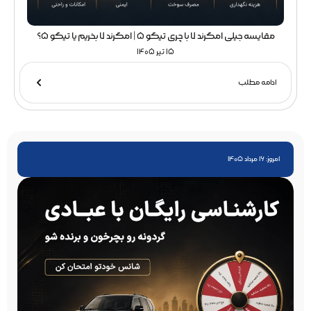
مقایسه جیلی امگرند 7 با چری تیگو 5 | امگرند 7 بخریم یا تیگو 5؟
15 تیر 1405
ادامه مطلب
امروز: 16 مرداد 1405