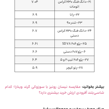
21-دانگ فنگ H30 کراس
7.04
اتومات
22-رانا
6.9
23-تندر 90
6.9
24-دانگ فنگ H30 کراس
6.7
دستی
25-پژو 206 SD V8
6.61
6-پژو ۲۰۷ دستی
6.6
27-پژو 206 تیپ 2 و 5
6.4
28-رنو کپچر
5.9
بیشتر بخوانید:
مقایسه نیسان رونیز با سوزوکی گرند ویتارا؛ کدام
شاسی‌بلند آفرودی ارزش خرید بیشتری دارد؟