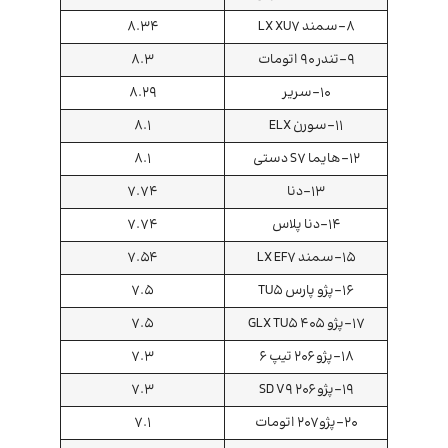
8-سمند LX XU7
8.34
9-تندر ۹۰ اتومات
8.3
10-سریر
8.29
11-سورن ELX
8.1
12-هایما S7 دستی
8.1
13-دنا
7.74
14-دنا پلاس
7.74
15-سمند LX EF7
7.54
16-پژو پارس TU5
7.5
17-پژو 405 GLX TU5
7.5
18-پژو ۲۰۶ تیپ ۶
7.3
19-پژو 206 SD V9
7.3
20-پژو 207 اتومات
7.1