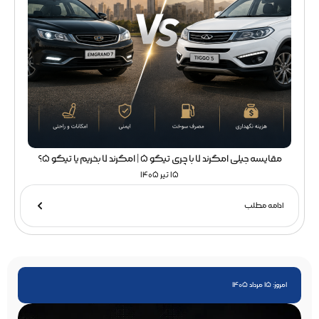
مقایسه جیلی امگرند 7 با چری تیگو 5 | امگرند 7 بخریم یا تیگو 5؟
15 تیر 1405
ادامه مطلب
امروز: 15 مرداد 1405