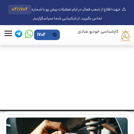
⚠️
0211702
جهت اطلاع از شعب فعال در ایام تعطیلات پیش رو با شماره
تماس بگیرید. از شکیبایی شما سپاسگزاریم.
کارشناسی خودرو عبادی
1702