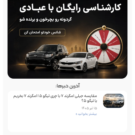
آخرین خبرها:
مقایسه جیلی امگرند 7 با چری تیگو 5 | امگرند 7 بخریم
یا تیگو 5؟
15 تیر 1405
بیشتر بخوانید »