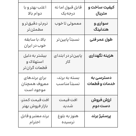
کیفیت ساخت و
قابل قبول اما نه
اغلب بهتر و با
متریال
درجه‌یک
دوام بالا
سواری و
معمولی تا خوب
نرم‌تر، دقیق‌تر و
هندلینگ
مطمئن‌تر
طول عمر فنی
نسبتاً پایین‌تر
بالا، با سابقه
خوب در ایران
هزینه نگهداری
پایین‌تر در ابتدای
بیشتر به دلیل
کار
استهلاک و
قطعات گران‌تر
دسترسی به
بسته به برند،
برای برندهای
خدمات و قطعات
نسبتاً مناسب
معروف همچنان
موجود است
ارزش فروش
افت قیمت
افت قیمت کمتر،
دست دوم
شدید
بازار فروش بهتر
پرستیژ برند
هنوز به بلوغ
برند معتبر و قابل
نرسیده
احترام