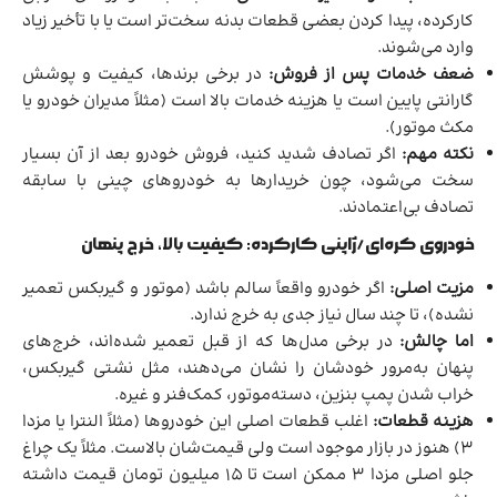
کارکرده، پیدا کردن بعضی قطعات بدنه سخت‌تر است یا با تأخیر زیاد
وارد می‌شوند.
ضعف خدمات پس از فروش:
در برخی برندها، کیفیت و پوشش
گارانتی پایین است یا هزینه خدمات بالا است (مثلاً مدیران خودرو یا
مکث موتور).
نکته مهم:
اگر تصادف شدید کنید، فروش خودرو بعد از آن بسیار
سخت می‌شود، چون خریدارها به خودروهای چینی با سابقه
تصادف بی‌اعتمادند.
خودروی کره‌ای/ژاپنی کارکرده: کیفیت بالا، خرج پنهان
مزیت اصلی:
اگر خودرو واقعاً سالم باشد (موتور و گیربکس تعمیر
نشده)، تا چند سال نیاز جدی به خرج ندارد.
اما چالش:
در برخی مدل‌ها که از قبل تعمیر شده‌اند، خرج‌های
پنهان به‌مرور خودشان را نشان می‌دهند، مثل نشتی گیربکس،
خراب شدن پمپ بنزین، دسته‌موتور، کمک‌فنر و غیره.
هزینه قطعات:
اغلب قطعات اصلی این خودروها (مثلاً النترا یا مزدا
۳) هنوز در بازار موجود است ولی قیمت‌شان بالاست. مثلاً یک چراغ
جلو اصلی مزدا ۳ ممکن است تا ۱۵ میلیون تومان قیمت داشته