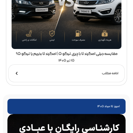
مقایسه جیلی امگرند 7 با چری تیگو 5 | امگرند 7 بخریم یا تیگو 5؟
15 تیر 1405
ادامه مطلب
امروز: 17 مرداد 1405