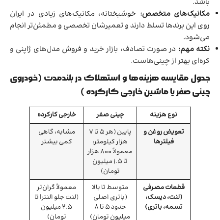
باشد.
مکانیک‌های متخصص:
خوشبختانه، مکانیک‌های زیادی در ایران
روی این برندها تسلط دارند و تعمیرشان تخصصی و مطمئن‌تر انجام
می‌شود.
نکته مهم:
در صورت تصادف، بازار خرید و فروش مدل‌های ژاپنی و
کره‌ای بهتر از چینی‌هاست.
جدول مقایسه هزینه‌ها و استهلاک در بلندمدت (خودروی
چینی صفر یا ماشین خارجی کارکرده )
نوع هزینه
چینی صفر
خارجی کارکرده
تعویض روغن و
پایین (هر ۵ تا ۷
مشابه، گاهی
فیلترها
هزار کیلومتر،
کمی بیشتر
معمولاً ۸۰۰ هزار
تا ۱.۵ میلیون
تومان)
قطعات مصرفی
متوسط تا بالا
معمولاً گران‌تر
(لنت، دیسک،
(باتری اصلی
(لنت جلو النترا تا
تسمه، باتری)
حدود ۵ تا ۸
۲.۵ میلیون
میلیون تومان)
تومان)