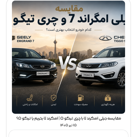
مقایسه جیلی امگرند 7 با چری تیگو 5 | امگرند 7 بخریم یا تیگو 5؟
15 تیر 1405