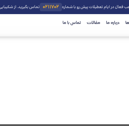
0211702
ب فعال در ایام تعطیلات پیش رو با شماره
تماس بگیرید. از شکیبای
ا
درباره ما
مقالات
تماس با ما