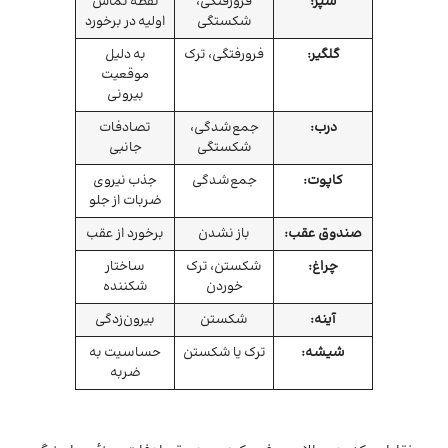
سپر:
فرورفتگی،
نقطه تماس
شکستگی
اولیه در برخورد
گلگیر:
فرورفتگی، ترک
به دلیل
موقعیت
بیرونی
درب:
جمع‌شدگی،
تصادفات
شکستگی
جانبی
کاپوت:
جمع‌شدگی
جذب نیروی
ضربات از جلو
صندوق عقب:
باز نشدن
برخورد از عقب
چراغ:
شکستن، ترک
ساختار
خوردن
شکننده
آینه:
شکستن
بیرون‌زدگی
شیشه:
ترک یا شکستن
حساسیت به
ضربه