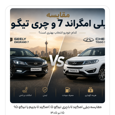
مقایسه جیلی امگرند 7 با چری تیگو 5 | امگرند 7 بخریم یا تیگو 5؟
15 تیر 1405