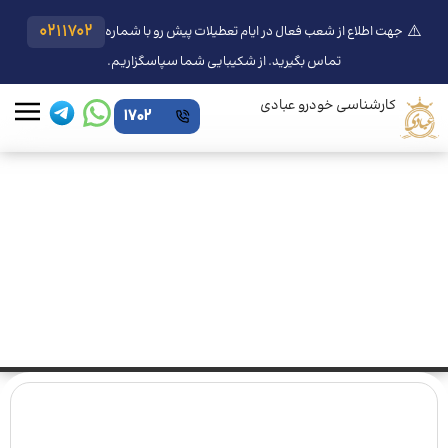
⚠️
0211702
جهت اطلاع از شعب فعال در ایام تعطیلات پیش رو با شماره
تماس بگیرید. از شکیبایی شما سپاسگزاریم.
کارشناسی خودرو عبادی
1702