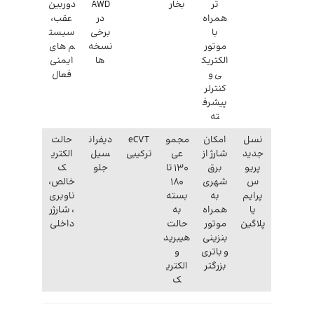
تر
بخار
AWD
دوربین
همراه
در
عقب،
با
برخی
سیست
موتور
نسخه
م های
الکتریک
ها
ایمنی
ی و
فعال
کنترلر
پیشرف
ته
نسل
امکان
مجمو
eCVT
دیفران
حالت
جدید
شارژ از
عی
ترکیبی
سیل
الکتری
پریو
برق
۱۳۰ تا
جلو
ک
س
شهری
۱۸۰
خالص،
پرایم
به
بسته
ناوبری
یا
همراه
به
، شارژر
پلاگین
موتور
حالت
داخلی
بنزینی
هیبرید
و باتری
و
بزرگتر
الکتری
ک