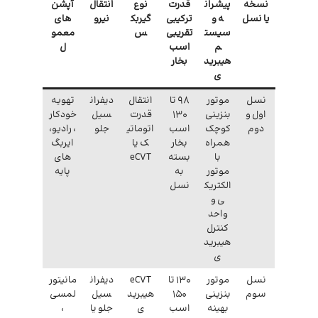
نسخه
پیشران
قدرت
نوع
انتقال
آپشن
یا نسل
ه و
ترکیبی
گیربک
نیرو
های
سیست
تقریبی
س
معمو
م
اسب
ل
هیبرید
بخار
ی
نسل
موتور
۹۸ تا
انتقال
دیفران
تهویه
اول و
بنزینی
۱۳۰
قدرت
سیل
خودکار
دوم
کوچک
اسب
اتوماتی
جلو
، رادیو،
همراه
بخار
ک یا
ایربگ
با
بسته
eCVT
های
موتور
به
پایه
الکتریک
نسل
ی و
واحد
کنترل
هیبرید
ی
نسل
موتور
۱۳۰ تا
eCVT
دیفران
مانیتور
سوم
بنزینی
۱۵۰
هیبرید
سیل
لمسی
بهینه
اسب
ی
جلو یا
،