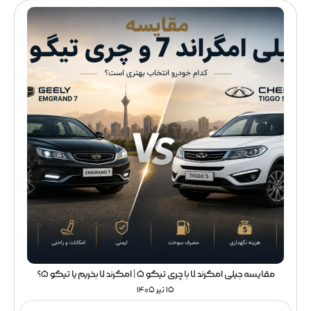
مقایسه جیلی امگرند 7 با چری تیگو 5 | امگرند 7 بخریم یا تیگو 5؟
15 تیر 1405