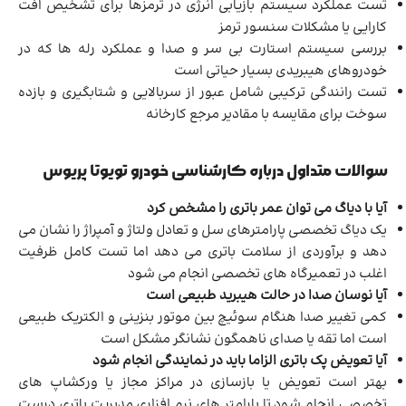
تست عملکرد سیستم بازیابی انرژی در ترمزها برای تشخیص افت
کارایی یا مشکلات سنسور ترمز
بررسی سیستم استارت بی سر و صدا و عملکرد رله ها که در
خودروهای هیبریدی بسیار حیاتی است
تست رانندگی ترکیبی شامل عبور از سربالایی و شتابگیری و بازده
سوخت برای مقایسه با مقادیر مرجع کارخانه
سوالات متداول درباره کارشناسی خودرو تویوتا پریوس
آیا با دیاگ می توان عمر باتری را مشخص کرد
یک دیاگ تخصصی پارامترهای سل و تعادل ولتاژ و آمپراژ را نشان می
دهد و برآوردی از سلامت باتری می دهد اما تست کامل ظرفیت
اغلب در تعمیرگاه های تخصصی انجام می شود
آیا نوسان صدا در حالت هیبرید طبیعی است
کمی تغییر صدا هنگام سوئیچ بین موتور بنزینی و الکتریک طبیعی
است اما تقه یا صدای ناهمگون نشانگر مشکل است
آیا تعویض پک باتری الزاما باید در نمایندگی انجام شود
بهتر است تعویض یا بازسازی در مراکز مجاز یا ورکشاپ های
تخصصی انجام شود تا پارامتر های نرم افزاری مدیریت باتری درست