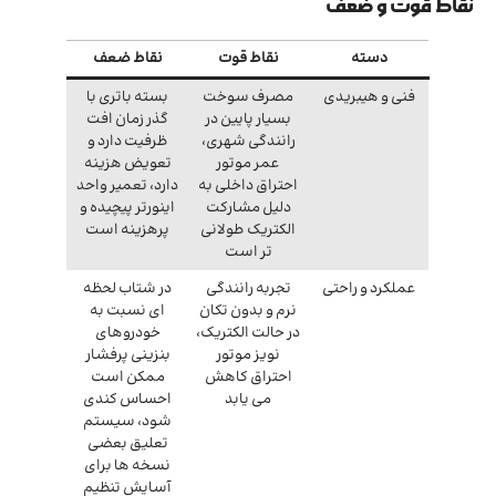
نقاط قوت و ضعف
دسته
نقاط قوت
نقاط ضعف
فنی و هیبریدی
مصرف سوخت
بسته باتری با
بسیار پایین در
گذر زمان افت
رانندگی شهری،
ظرفیت دارد و
عمر موتور
تعویض هزینه
احتراق داخلی به
دارد، تعمیر واحد
دلیل مشارکت
اینورتر پیچیده و
الکتریک طولانی
پرهزینه است
تر است
عملکرد و راحتی
تجربه رانندگی
در شتاب لحظه
نرم و بدون تکان
ای نسبت به
در حالت الکتریک،
خودروهای
نویز موتور
بنزینی پرفشار
احتراق کاهش
ممکن است
می یابد
احساس کندی
شود، سیستم
تعلیق بعضی
نسخه ها برای
آسایش تنظیم