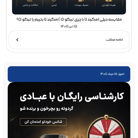
مقایسه جیلی امگرند 7 با چری تیگو 5 | امگرند 7 بخریم یا تیگو 5؟
15 تیر 1405
ادامه مطلب
امروز: 15 مرداد 1405